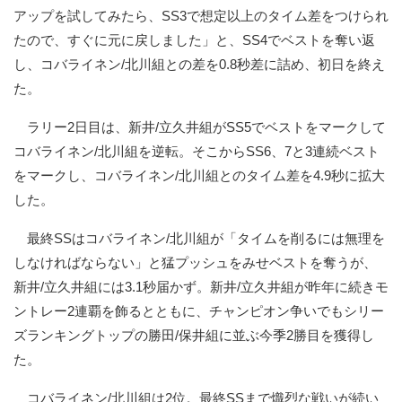
アップを試してみたら、SS3で想定以上のタイム差をつけられ
たので、すぐに元に戻しました」と、SS4でベストを奪い返
し、コバライネン/北川組との差を0.8秒差に詰め、初日を終え
た。
ラリー2日目は、新井/立久井組がSS5でベストをマークして
コバライネン/北川組を逆転。そこからSS6、7と3連続ベスト
をマークし、コバライネン/北川組とのタイム差を4.9秒に拡大
した。
最終SSはコバライネン/北川組が「タイムを削るには無理を
しなければならない」と猛プッシュをみせベストを奪うが、
新井/立久井組には3.1秒届かず。新井/立久井組が昨年に続きモ
ントレー2連覇を飾るとともに、チャンピオン争いでもシリー
ズランキングトップの勝田/保井組に並ぶ今季2勝目を獲得し
た。
コバライネン/北川組は2位。最終SSまで熾烈な戦いが続い