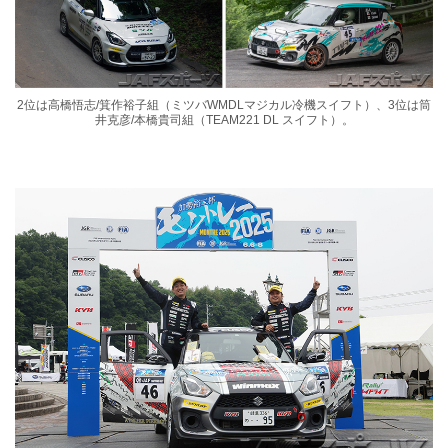
2位は⾼橋悟志/箕作裕⼦組（ミツバWMDLマジカル冷機スイフト）、3位は筒
井克彦/本橋貴司組（TEAM221 DL スイフト）。