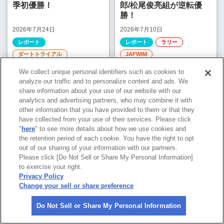
季初優勝！
郎/松尾俊亮組が逆転優
勝！
2026年7月24日
2026年7月10日
レポート
レポート
ラリー
ダートトライアル
JAFWIM
JAFWIM
We collect unique personal identifiers such as cookies to
analyze our traffic and to personalize content and ads. We
share information about your use of our website with our
analytics and advertising partners, who may combine it with
other information that you have provided to them or that they
have collected from your use of their services. Please click
"
here
" to see more details about how we use cookies and
ニュース＆トピックス一覧へ
the retention period of each cookie. You have the right to opt
out of our sharing of your information with our partners.
Please click [Do Not Sell or Share My Personal Information]
to exercise your right.
Privacy Policy
Change your sell or share preference
Do Not Sell or Share My Personal Information