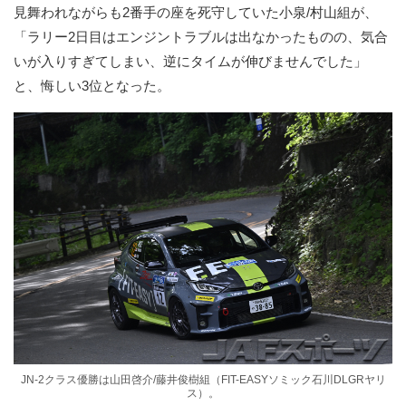
見舞われながらも2番手の座を死守していた小泉/村山組が、
「ラリー2日目はエンジントラブルは出なかったものの、気合
いが入りすぎてしまい、逆にタイムが伸びませんでした」
と、悔しい3位となった。
JN-2クラス優勝は山田啓介/藤井俊樹組（FIT-EASYソミック石川DLGRヤリ
ス）。