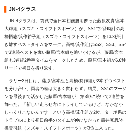
JN-4クラス
JN-4クラスは、前戦で全日本初優勝を飾った藤原友貴/宮本
大輝組（スズキ・スイフトスポーツ）が、SS1で2番時計の高
橋悟志/箕作裕子組（スズキ・スイフトスポーツ）を13.3秒引
き離すベストタイムをマーク。高橋/箕作組はSS2、SS3、SS4
で3連続ベストを奪い藤原/宮本組を追いかけるが、藤原/宮本
組も3連続2番手タイムをマークしたため、藤原/宮本組が6.8秒
リードで初日を折り返す。
ラリー2日目は、藤原/宮本組と高橋/箕作組が2本ずつベスト
を分け合い、両者の差は大きく変わらず。結局、SS1のマージ
ンを最後まで活かした藤原/宮本組が、第3戦に続いて2連勝を
飾った。「新しい走らせ方にトライしているけど、なかなか
しっくりこないんです」という高橋/箕作組が2位、ターボ系の
トラブルにより初日前半のタイムが伸びなかった筒井克彦/本
橋貴司組（スズキ・スイフトスポーツ）が3位に入った。