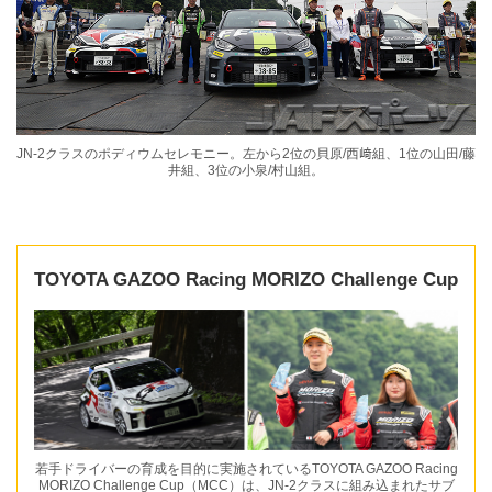
JN-2クラスのポディウムセレモニー。左から2位の貝原/西﨑組、1位の山田/藤
井組、3位の小泉/村山組。
TOYOTA GAZOO Racing MORIZO Challenge Cup
若手ドライバーの育成を目的に実施されているTOYOTA GAZOO Racing
MORIZO Challenge Cup（MCC）は、JN-2クラスに組み込まれたサブ