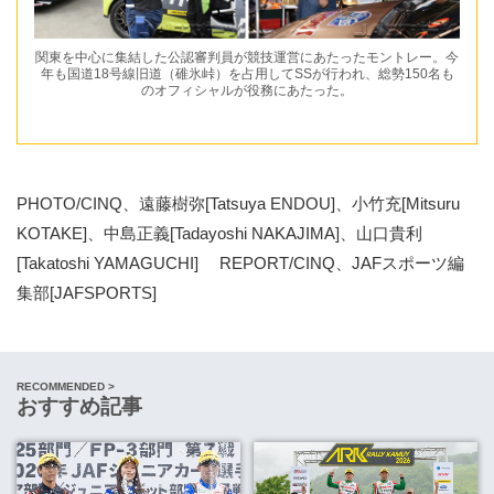
関東を中心に集結した公認審判員が競技運営にあたったモントレー。今
年も国道18号線旧道（碓氷峠）を占用してSSが行われ、総勢150名も
のオフィシャルが役務にあたった。
PHOTO/CINQ、遠藤樹弥[Tatsuya ENDOU]、小竹充[Mitsuru
KOTAKE]、中島正義[Tadayoshi NAKAJIMA]、山口貴利
[Takatoshi YAMAGUCHI] REPORT/CINQ、JAFスポーツ編
集部[JAFSPORTS]
RECOMMENDED >
おすすめ記事