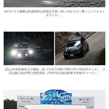
JN-5クラス優勝は松倉拓郎/⼭⽥真記⼦組（DL☆Gセキネン鹿ソニックセラメ
タヤリス）。
2位は河本拓哉/有川⼤輔組（DL CUSCO WM TWR OTS TAKATAデミオ）、3
位は阪⼝知洋/野⼝智恵美組（FORVIA日産自動車大学校DLマーチ）。