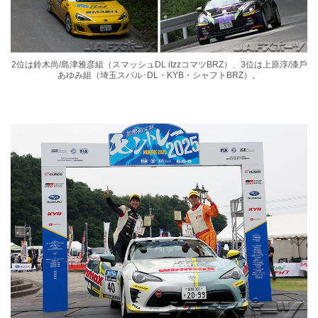
2位は鈴⽊尚/島津雅彦組（スマッシュDL itzzコマツBRZ）、3位は上原淳/漆⼾
あゆみ組（埼玉スバル･DL・KYB・シャフトBRZ）。