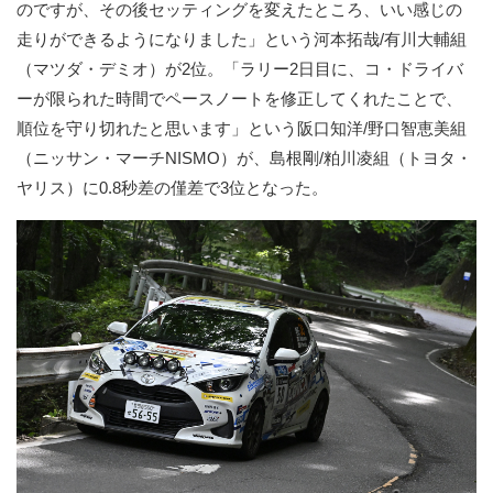
のですが、その後セッティングを変えたところ、いい感じの
走りができるようになりました」という河本拓哉/有川大輔組
（マツダ・デミオ）が2位。「ラリー2日目に、コ・ドライバ
ーが限られた時間でペースノートを修正してくれたことで、
順位を守り切れたと思います」という阪口知洋/野口智恵美組
（ニッサン・マーチNISMO）が、島根剛/粕川凌組（トヨタ・
ヤリス）に0.8秒差の僅差で3位となった。