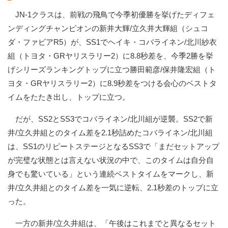
JN-1クラスは、前戦の飛鳥で今季初優勝を挙げたディフェ
ンディングチャンピオンの新井大輝/立久井大輝組（シュコ
ダ・ファビアR5）が、SS1でヘイキ・コバライネン/北川紗衣
組（トヨタ・GRヤリスラリー2）に8.8秒差を、今季2勝を挙
げシリーズランキングトップに立つ勝田範彦/保井隆宏組（ト
ヨタ・GRヤリスラリー2）に8.9秒差をつける会心のベストタ
イムをたたき出し、トップに立つ。
だが、SS2とSS3でコバライネン/北川組が逆襲。SS2で新
井/立久井組とのタイム差を2.1秒詰めたコバライネン/北川組
は、SS1のリピートステージとなるSS3で「まだセットアップ
が完璧な状態とは言えない状況の中で、このタイムは自分自
身でも驚いている」という連続ベストタイムをマークし、新
井/立久井組とのタイム差を一気に逆転、2.1秒差のトップに立
った。
一方の新井/立久井組は、「午後はこれまでと異なるセット