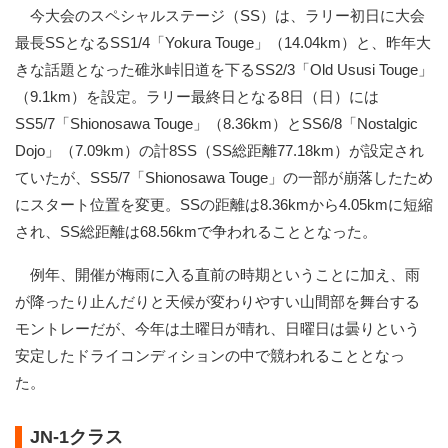
今大会のスペシャルステージ（SS）は、ラリー初日に大会
最長SSとなるSS1/4「Yokura Touge」（14.04km）と、昨年大
きな話題となった碓氷峠旧道を下るSS2/3「Old Ususi Touge」
（9.1km）を設定。ラリー最終日となる8日（日）には
SS5/7「Shionosawa Touge」（8.36km）とSS6/8「Nostalgic
Dojo」（7.09km）の計8SS（SS総距離77.18km）が設定され
ていたが、SS5/7「Shionosawa Touge」の一部が崩落したため
にスタート位置を変更。SSの距離は8.36kmから4.05kmに短縮
され、SS総距離は68.56kmで争われることとなった。
例年、開催が梅雨に入る直前の時期ということに加え、雨
が降ったり止んだりと天候が変わりやすい山間部を舞台する
モントレーだが、今年は土曜日が晴れ、日曜日は曇りという
安定したドライコンディションの中で競われることとなっ
た。
JN-1クラス