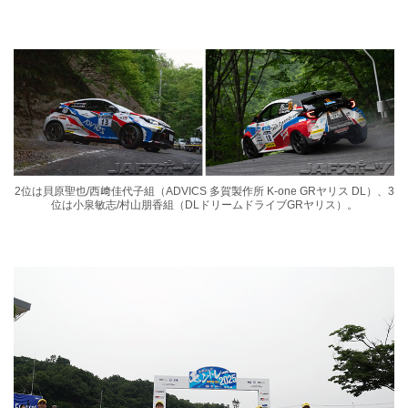
2位は貝原聖也/西﨑佳代子組（ADVICS 多賀製作所 K-one GRヤリス DL）、3
位は小泉敏志/村山朋香組（DLドリームドライブGRヤリス）。