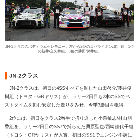
JN-1クラスのポディウムセレモニー。左から2位のコバライネン/北川組、1位
の新井/立久井組、3位の勝田/保井組。
JN-2クラス
JN-2クラスは、初日の4SSすべてを制した山田啓介/藤井俊
樹組（トヨタ・GRヤリス）が、ラリー2日目も2本のSSでベ
ストタイムを刻む安定した走りをみせ、今季3勝目を獲得。
2位には、初日をクラス2番手で折り返した小泉敏志/村山朋
香組を、ラリー2日目のSS7で捕らえた貝原聖也/西﨑佳代子組
（トヨタ・GRヤリス）が入賞。初日のSS1でエンジン不調に