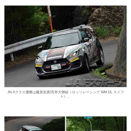
JN-4クラス優勝は藤原友貴/宮本⼤輝組（ロッソレーシング WM DL スイフ
ト）。