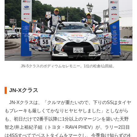
JN-5クラスのポディウムセレモニー。1位の松倉/⼭⽥組。
JN-Xクラス
JN-Xクラスは、「クルマが重たいので、下りのSSはタイヤ
もブレーキも厳しくてかなりヒヤヒヤしました」としながら
も、初日だけで2番手以降に1分以上のマージンを築いた天野
智之/井上裕紀子組（トヨタ・RAV4 PHEV）が、ラリー2日目
は4SSすべてでベストタイムをマークし、今季負け知らずの4