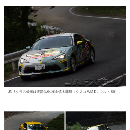
JN-3クラス優勝は渡部弘樹/横⼭慎太郎組（クスコ WM DL ウルト 86）。