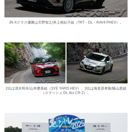
JN-Xクラス優勝は天野智之/井上裕紀⼦組（TRT・DL・RAV4 PHEV）。
2位は清⽔和夫/⼭本磨美組（SYE YARIS HEV）、3位は海⽼原孝敬/蔭⼭恵組
（スマッシュ DL itzz CR-Z）。