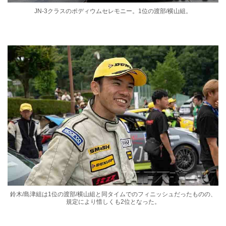
JN-3クラスのポディウムセレモニー。1位の渡部/横⼭組。
鈴⽊/島津組は1位の渡部/横⼭組と同タイムでのフィニッシュだったものの、
規定により惜しくも2位となった。