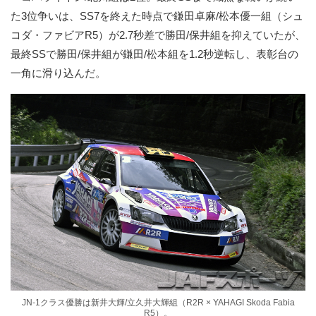
た3位争いは、SS7を終えた時点で鎌田卓麻/松本優一組（シュ
コダ・ファビアR5）が2.7秒差で勝田/保井組を抑えていたが、
最終SSで勝田/保井組が鎌田/松本組を1.2秒逆転し、表彰台の
一角に滑り込んだ。
JN-1クラス優勝は新井大輝/立久井大輝組（R2R × YAHAGI Skoda Fabia
R5）。