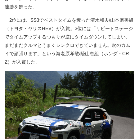
連勝を飾った。
2位には、SS3でベストタイムを奪った清水和夫/山本磨美組
（トヨタ・ヤリスHEV）が入賞。3位には「リピートステージ
でタイムアップするつもりが逆にタイムダウンしてしまい、
まだまだクルマとうまくシンクロできていません。次のカム
イで頑張ります」という海老原孝敬/蔭山恵組（ホンダ・CR-
Z）が入賞した。