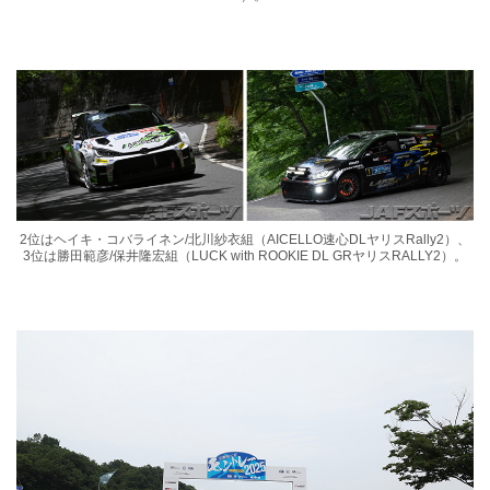
2位はヘイキ・コバライネン/北川紗衣組（AICELLO速心DLヤリスRally2）、
3位は勝田範彦/保井隆宏組（LUCK with ROOKIE DL GRヤリスRALLY2）。