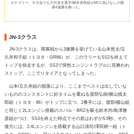
カテゴリー。今大会でも大竹直生選手/橋本美咲組がMCC負けなしの開
幕4連勝を飾った。
JN-3クラス
JN-3クラスは、開幕戦から3連勝を挙げている山本悠太/立
久井和子組（トヨタ・GR86）が、このラリーもSS2を終えて
トップを快走するが、SS3で突然エンジントラブルに見舞われ
ストップ。ここでリタイアとなってしまった。
山本/立久井組の脱落により、ここまでベストは出していな
いもののコンスタントに好タイムを重ねる渡部弘樹/横山慎太
郎組（トヨタ・86）がトップに立つ。2番手には、渡部/横山組
と同じく2Lエンジン搭載のスバル・BRZを駆る鈴木尚/島津雅
彦組がつけ、SS3を終えた時点でその差はわずか5.9秒。その
後方には、2.4Lエンジンを搭載する山口清司/澤田耕一組（ト