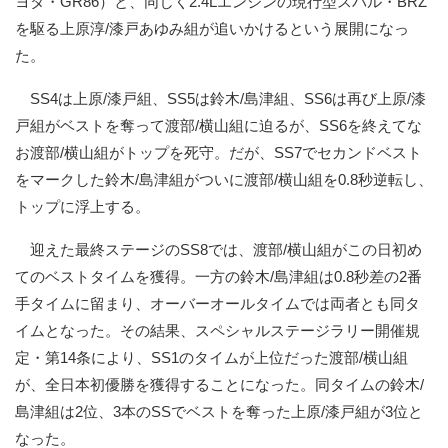
ヨタ・GR86）と、同じく2.4Lエンジンの現行型スバル・BRZ
を駆る上原淳/漆戸あゆみ組が追いかけるという展開になっ
た。
SS4は上原/漆戸組、SS5は鈴木/島津組、SS6は再び上原/漆
戸組がベストを奪って渡部/横山組に迫るが、SS6を終えてな
お渡部/横山組がトップを死守。だが、SS7でセカンドベスト
をマークした鈴木/島津組がついに渡部/横山組を0.8秒逆転し、
トップに浮上する。
迎えた最終ステージのSS8では、渡部/横山組がこの日初め
てのベストタイムを獲得。一方の鈴木/島津組は0.8秒差の2番
手タイムに留まり、オーバーオールタイムでは両者とも同タ
イムとなった。その結果、スペシャルステージラリー開催規
定・第14条により、SS1のタイムが上位だった渡部/横山組
が、全日本初優勝を獲得することになった。同タイムの鈴木/
島津組は2位、3本のSSでベストを奪った上原/漆戸組が3位と
なった。