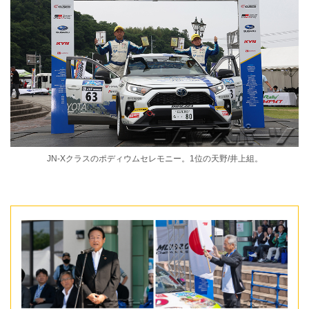
JN-Xクラスのポディウムセレモニー。1位の天野/井上組。