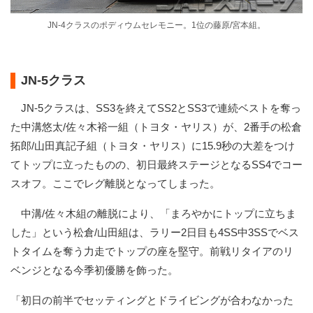
JN-4クラスのポディウムセレモニー。1位の藤原/宮本組。
JN-5クラス
JN-5クラスは、SS3を終えてSS2とSS3で連続ベストを奪っ
た中溝悠太/佐々木裕一組（トヨタ・ヤリス）が、2番手の松倉
拓郎/山田真記子組（トヨタ・ヤリス）に15.9秒の大差をつけ
てトップに立ったものの、初日最終ステージとなるSS4でコー
スオフ。ここでレグ離脱となってしまった。
中溝/佐々木組の離脱により、「まろやかにトップに立ちま
した」という松倉/山田組は、ラリー2日目も4SS中3SSでベス
トタイムを奪う力走でトップの座を堅守。前戦リタイアのリ
ベンジとなる今季初優勝を飾った。
「初日の前半でセッティングとドライビングが合わなかった