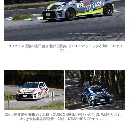
JN-3クラス優勝の山田啓介/藤井俊樹組（FIT-EASYソミック石川DLGRヤリ
ス）。
2位は奥井優介/藤田めぐみ組（CUSCO GRG水戸けやき台 DL WMヤリス）、
3位は米林慶晃/菅野総一郎組（KTMS NRS GRヤリス）。