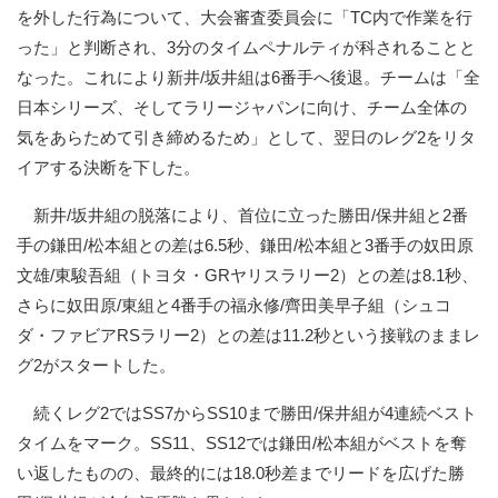
を外した行為について、大会審査委員会に「TC内で作業を行
った」と判断され、3分のタイムペナルティが科されることと
なった。これにより新井/坂井組は6番手へ後退。チームは「全
日本シリーズ、そしてラリージャパンに向け、チーム全体の
気をあらためて引き締めるため」として、翌日のレグ2をリタ
イアする決断を下した。
新井/坂井組の脱落により、首位に立った勝田/保井組と2番
手の鎌田/松本組との差は6.5秒、鎌田/松本組と3番手の奴田原
文雄/東駿吾組（トヨタ・GRヤリスラリー2）との差は8.1秒、
さらに奴田原/東組と4番手の福永修/齊田美早子組（シュコ
ダ・ファビアRSラリー2）との差は11.2秒という接戦のままレ
グ2がスタートした。
続くレグ2ではSS7からSS10まで勝田/保井組が4連続ベスト
タイムをマーク。SS11、SS12では鎌田/松本組がベストを奪
い返したものの、最終的には18.0秒差までリードを広げた勝