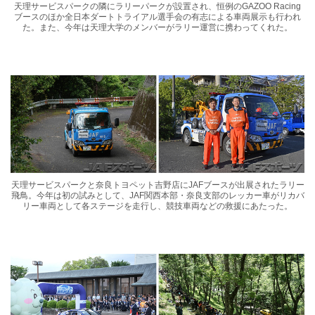
天理サービスパークの隣にラリーパークが設置され、恒例のGAZOO Racing
ブースのほか全日本ダートトライアル選手会の有志による車両展示も行われ
た。また、今年は天理大学のメンバーがラリー運営に携わってくれた。
天理サービスパークと奈良トヨペット吉野店にJAFブースが出展されたラリー
飛鳥。今年は初の試みとして、JAF関西本部・奈良支部のレッカー車がリカバ
リー車両として各ステージを走行し、競技車両などの救援にあたった。