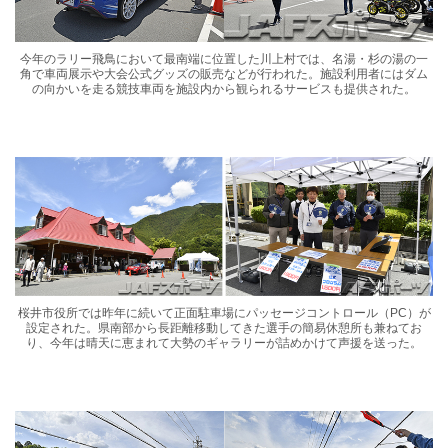
今年のラリー飛鳥において最南端に位置した川上村では、名湯・杉の湯の一
角で車両展示や大会公式グッズの販売などが行われた。施設利用者にはダム
の向かいを走る競技車両を施設内から観られるサービスも提供された。
桜井市役所では昨年に続いて正面駐車場にパッセージコントロール（PC）が
設定された。県南部から長距離移動してきた選手の簡易休憩所も兼ねてお
り、今年は晴天に恵まれて大勢のギャラリーが詰めかけて声援を送った。