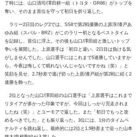
了時には、山口清司/澤田耕一組（トヨタ・GR86）がトップを
奪い、そのまま首位を守って初日を折り返した。
ラリー2日目のレグ2では、SS8で第2戦優勝の上原淳/漆戸あ
ゆみ組（スバル・BRZ）がこのラリー初となるベストタイム
を記録し、首位に浮上。その後も山口/澤田組と激しいトップ
争いを展開した。上原選手は「初日と違い、2日目は負ける気
がしませんでした。山口選手にはこれまで5連勝していますか
ら、今夜は悔しくて眠れないんじゃないですかね（笑）」と
笑顔を見せ、2.7秒差で逃げ切った上原/漆戸組が第2戦に続く2
連勝を飾った。
2位となった山口/澤田組の山口選手は「上原選手はこれまで
リタイアが多かった印象ですが、今回はしっかり完走されま
したね（笑）」とユーモアで返した。また「初日でもっと攻
めるべきでした」とも振り返った。3位には、1分のタイムペ
ナルティを跳ね返し、最終的には2位と1.9秒差まで迫った山本
悠太/島根剛組が入賞した。