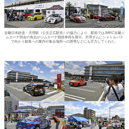
近畿日本鉄道・天理駅（公文正広駅長）の協力により、駅前ではJMRC近畿ジ
ムカーナ部会の有志がジムカーナ競技車両を展示。天理ダムにシャトルバス
で向かう観客への案内や集合場所への誘導などにも尽力してくれた。