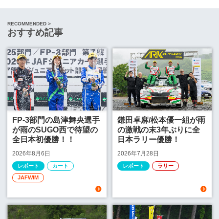
RECOMMENDED >
おすすめ記事
FP-3部門の島津舞央選手
鎌田卓麻/松本優一組が雨
が雨のSUGO西で待望の
の激戦の末3年ぶりに全
全日本初優勝！！
日本ラリー優勝！
2026年8月6日
2026年7月28日
レポート
カート
レポート
ラリー
JAFWIM