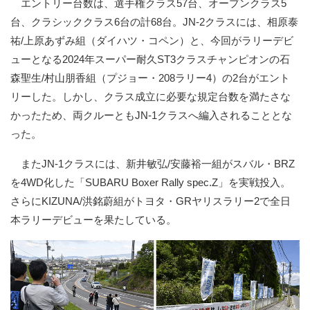
エントリー台数は、選手権クラス57台、オープンクラス5
台、クラシッククラス6台の計68台。JN-2クラスには、相原泰
祐/上原あずみ組（ダイハツ・コペン）と、今回がラリーデビ
ューとなる2024年スーパー耐久ST3クラスチャンピオンの石
森聖生/村山朋香組（プジョー・208ラリー4）の2台がエント
リーした。しかし、クラス成立に必要な規定台数を満たさな
かったため、両クルーともJN-1クラスへ編入されることとな
った。
またJN-1クラスには、新井敏弘/安藤裕一組がスバル・BRZ
を4WD化した「SUBARU Boxer Rally spec.Z」を実戦投入。
さらにKIZUNA/洪銘蔚組がトヨタ・GRヤリスラリー2で全日
本ラリーデビューを果たしている。