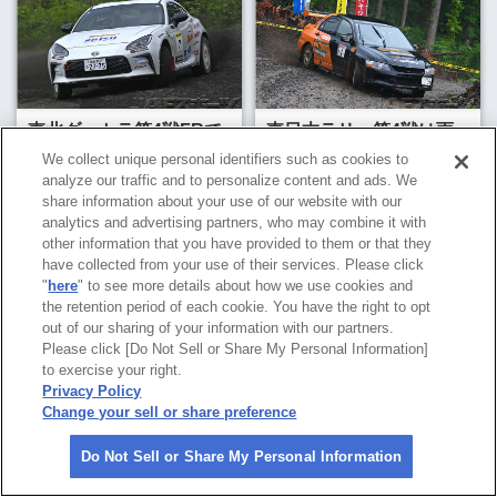
東北ダートラ第4戦FRで
東日本ラリー第4戦は雨
紅一点みっちー選手が今
中決戦、BC-1渡辺謙太
We collect unique personal identifiers such as cookies to
季初優勝！
郎/松尾俊亮組が逆転優
analyze our traffic and to personalize content and ads. We
勝！
share information about your use of our website with our
analytics and advertising partners, who may combine it with
2026年7月24日
2026年7月10日
other information that you have provided to them or that they
レポート
レポート
ラリー
have collected from your use of their services. Please click
ダートトライアル
JAFWIM
"
here
" to see more details about how we use cookies and
the retention period of each cookie. You have the right to opt
JAFWIM
out of our sharing of your information with our partners.
Please click [Do Not Sell or Share My Personal Information]
to exercise your right.
Privacy Policy
Change your sell or share preference
ニュース＆トピックス一覧へ
Do Not Sell or Share My Personal Information