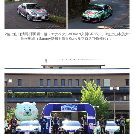
2位は山口清司/澤田耕一組（エナペタルADVAN久與GR86）、3位は山本悠太/
島根剛組（Sammy愛知トヨタKoneルブロスYHGR86）。