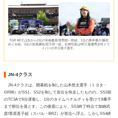
TGR MCCは左から2位の米林慶晃/菅野総一郎組、1位の奥井優介/藤田
めぐみ組、3位の長尾綱也/尼子祥一組。右側写真はMCC最優秀女性ドラ
イバーの平川真子選手。
JN-4クラス
JN-4クラスは、開幕戦を制した山本悠太選手（トヨタ・
GR86）がSS1、SS2を制して首位を快走したものの、SS3前
のTC3Aで6分遅着し、1分のタイムペナルティを受けて8番手
まで順位を落とす。この後退により、SS3終了時点で加納武
彦/萱原直子組（スバル・BRZ）が首位へ浮上。しかしSS4終