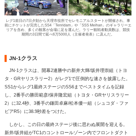
レグ1前日の7日夕刻から天理市役所でセレモニアルスタートが開催され、事
前にチケットが完売したSS4「Tenridam」や「SSS Meihan」のギャラリーエ
リアを含め、多くの観客が会場に足を運んだ。ラリー観戦者動員数は、競技
期間の3日間で延べ6万5000人（主催者発表）に及んだ。
JN-1クラス
JN-1クラスは、開幕2連勝中の新井大輝/坂井理崇組（トヨ
タ・GRヤリスラリー2）がレグ1で圧倒的な速さを披露した。
SS1からレグ1最終ステージのSS6までベストタイムを記録
し、2番手の勝田範彦/保井隆宏組（トヨタ・GRヤリスラリー
2）に32.4秒、3番手の鎌田卓麻/松本優一組（シュコダ・ファ
ビアR5）に38.9秒差をつけた。
しかし、この日の最終ステージ後に思わぬ展開を迎える。
新井/坂井組がTC1のコントロールゾーン内でフロントダクト