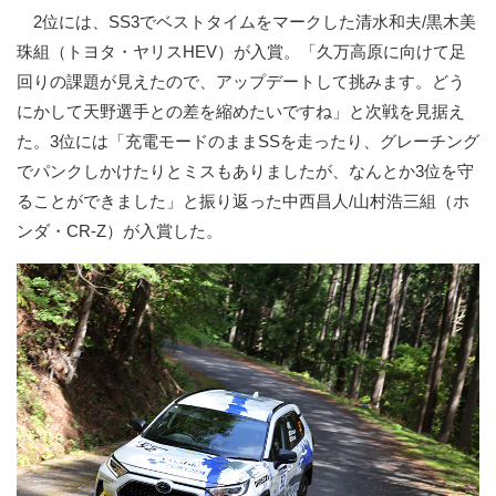
2位には、SS3でベストタイムをマークした清水和夫/黒木美
珠組（トヨタ・ヤリスHEV）が入賞。「久万高原に向けて足
回りの課題が見えたので、アップデートして挑みます。どう
にかして天野選手との差を縮めたいですね」と次戦を見据え
た。3位には「充電モードのままSSを走ったり、グレーチング
でパンクしかけたりとミスもありましたが、なんとか3位を守
ることができました」と振り返った中西昌人/山村浩三組（ホ
ンダ・CR-Z）が入賞した。