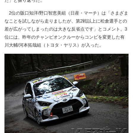
た」と振り返った。
2位の阪口知洋/野口智恵美組（日産・マーチ）は「さまざま
なことを試しながら走りましたが、第2戦以上に松倉選手との
差が広がってしまったのは大きな反省点です」とコメント。3
位には、昨年のチャンピオンクルーからコンビを変更した有
川大輔/河本拓哉組（トヨタ・ヤリス）が入った。