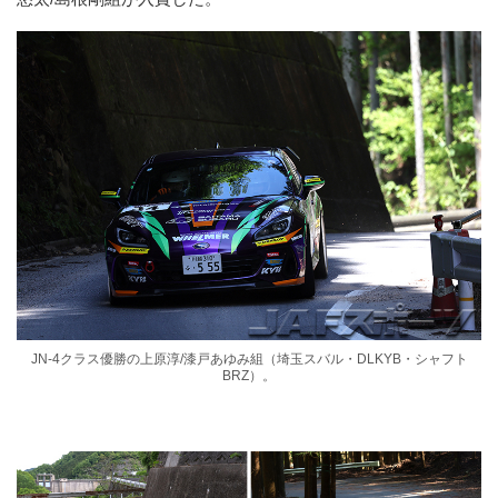
JN-4クラス優勝の上原淳/漆戸あゆみ組（埼玉スバル・DLKYB・シャフト
BRZ）。