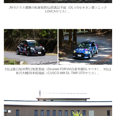
JN-5クラス優勝の松倉拓郎/山田真記子組（DL☆Gセキネン鹿ソニック
LOVCAヤリス）。
2位は阪口知洋/野口智恵美組（Dicastal FORVIA日産学園DLマーチ）、3位は
有川大輔/河本拓哉組（CUSCO WM DL TWR OTSヤリス）。