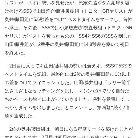
リス）が、まずは勢いを見せたが、民家の脇やダム湖畔を駆
け抜けるSS3で山田啓介/藤井俊樹組（トヨタ・GRヤリス）が
奥井/藤田組に5.6秒差をつけてベストタイムをマークし、首位
へ浮上。その後、SS5では小泉敏志/加勢直毅組（トヨタ・GR
ヤリス）がベストを奪ったものの、SS4とSS6の3SSを制した
山田/藤井組が、2番手の奥井/藤田組に14.8秒差を築いて初日
を終えた。
2日目に入っても山田/藤井組の勢いは衰えず、6SS中5SSで
ベストタイムを記録。最終的には2位の奥井/藤田組に1分以上
の差をつけてフィニッシュした。山田/藤井組は「ラリー前半
はさまざまなセッティングを試し、マシンだけでなく自分た
ちのペースも徐々に上がっていきました。勝利を意識してし
っかりタイムを出しました」とコメントし、第2戦に続く2連
勝を達成した。
2位の奥井/藤田組は「初日にある程度リードを築けたことが
大きかったです。2日目は初日のマージンを使いながら、しっ