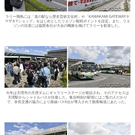
ラリー飛鳥には「道の駅なら歴史芸術文化村」や「KAWAKAMI GATEWAYヤ
マザキYショップ」をはじめとしたリエゾン観戦ポイントを設定。また、リエ
ゾンの沿道には協賛各社が大会の幟旗を掲げてラリーを歓迎した。
今年は天理市の天理ダムにギャラリーステージが新設され、そのアクセスは
天理駅からシャトルバスが往復した。集合時刻の駅前にはご覧の人だかり
で、奈良交通の協力により路線バス6台が導入されて観客輸送にあたった。