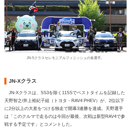
JN-5クラスセレモニアルフィニッシュの各選手。
JN-Xクラス
JN-Xクラスは、SS3を除く11SSでベストタイムを記録した
天野智之/井上裕紀子組（トヨタ・RAV4 PHEV）が、2位以下
に2分以上の大差をつける独走で開幕3連勝を達成。天野選手
は「このクルマで走るのは今回が最後。次戦は新型RAV4で参
戦する予定です」とコメントした。