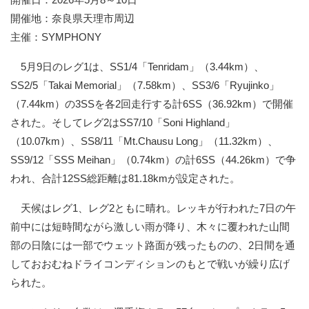
開催地：奈良県天理市周辺
主催：SYMPHONY
5月9日のレグ1は、SS1/4「Tenridam」（3.44km）、
SS2/5「Takai Memorial」（7.58km）、SS3/6「Ryujinko」
（7.44km）の3SSを各2回走行する計6SS（36.92km）で開催
された。そしてレグ2はSS7/10「Soni Highland」
（10.07km）、SS8/11「Mt.Chausu Long」（11.32km）、
SS9/12「SSS Meihan」（0.74km）の計6SS（44.26km）で争
われ、合計12SS総距離は81.18kmが設定された。
天候はレグ1、レグ2ともに晴れ。レッキが行われた7日の午
前中には短時間ながら激しい雨が降り、木々に覆われた山間
部の日陰には一部でウェット路面が残ったものの、2日間を通
しておおむねドライコンディションのもとで戦いが繰り広げ
られた。