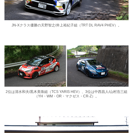
JN-Xクラス優勝の天野智之/井上裕紀子組（TRT DL RAV4 PHEV）。
2位は清水和夫/黒木美珠組（TCS YARIS HEV）、3位は中西昌人/山村浩三組
（YH・WM・OR・マクゼス・CR-Z）。