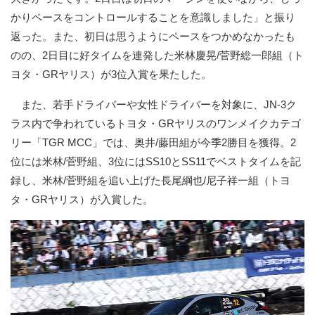
かりペースをコントロールすることを意識しました」と振り
返った。また、初日は思うようにペースをつかめなかったも
のの、2日目に好タイムを連発した米林慶晃/菅野総一郎組（ト
ヨタ・GRヤリス）が3位入賞を果たした。
また、若手ドライバーや女性ドライバーを対象に、JN-3ク
ラス内で争われているトヨタ・GRヤリスのワンメイクカテゴ
リー「TGR MCC」では、奥井/藤田組が今季2勝目を獲得。2
位には米林/菅野組、3位にはSS10とSS11でベストタイムを記
録し、米林/菅野組を追い上げた長尾綱也/尼子祥一組（トヨ
タ・GRヤリス）が入賞した。