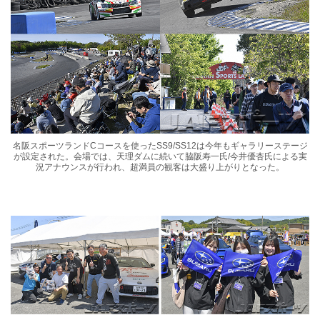
名阪スポーツランドCコースを使ったSS9/SS12は今年もギャラリーステージ
が設定された。会場では、天理ダムに続いて脇阪寿一氏/今井優杏氏による実
況アナウンスが行われ、超満員の観客は大盛り上がりとなった。