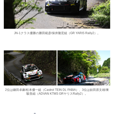
JN-1クラス優勝の勝田範彦/保井隆宏組（GR YARIS Rally2）。
2位は鎌田卓麻/松本優一組（Castrol TEIN DL FABIA）、3位は奴田原文雄/東
駿吾組（ADVAN KTMS GRヤリスRally2）。