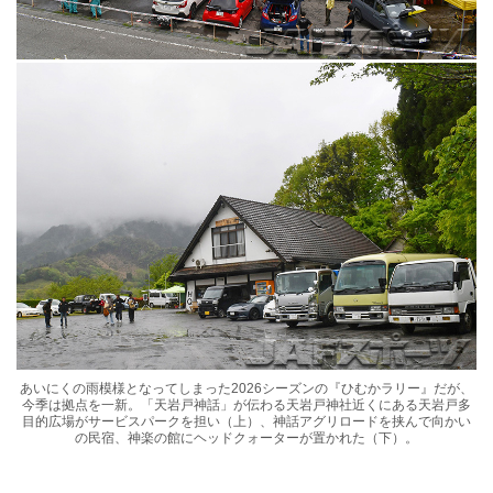
あいにくの雨模様となってしまった2026シーズンの『ひむかラリー』だが、
今季は拠点を一新。「天岩戸神話」が伝わる天岩戸神社近くにある天岩戸多
目的広場がサービスパークを担い（上）、神話アグリロードを挟んで向かい
の民宿、神楽の館にヘッドクォーターが置かれた（下）。