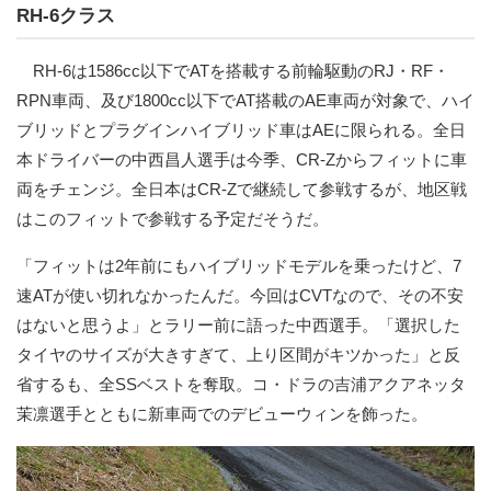
RH-6クラス
RH-6は1586cc以下でATを搭載する前輪駆動のRJ・RF・
RPN車両、及び1800cc以下でAT搭載のAE車両が対象で、ハイ
ブリッドとプラグインハイブリッド車はAEに限られる。全日
本ドライバーの中西昌人選手は今季、CR-Zからフィットに車
両をチェンジ。全日本はCR-Zで継続して参戦するが、地区戦
はこのフィットで参戦する予定だそうだ。
「フィットは2年前にもハイブリッドモデルを乗ったけど、7
速ATが使い切れなかったんだ。今回はCVTなので、その不安
はないと思うよ」とラリー前に語った中西選手。「選択した
タイヤのサイズが大きすぎて、上り区間がキツかった」と反
省するも、全SSベストを奪取。コ・ドラの吉浦アクアネッタ
茉凛選手とともに新車両でのデビューウィンを飾った。