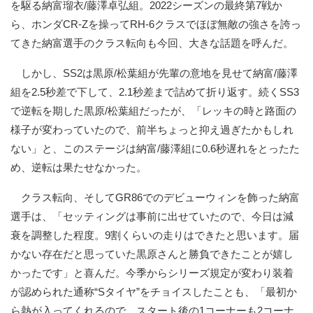
を駆る納富瑠衣/藤澤卓弘組。2022シーズンの最終第7戦か
ら、ホンダCR-Zを操ってRH-6クラスでほぼ無敵の強さを誇っ
てきた納富選手のクラス転向も今回、大きな話題を呼んだ。
しかし、SS2は黒原/松葉組が先輩の意地を見せて納富/藤澤
組を2.5秒差で下して、2.1秒差まで詰めて折り返す。続くSS3
で逆転を期した黒原/松葉組だったが、「レッキの時と路面の
様子が変わっていたので、前半ちょっと抑え過ぎたかもしれ
ない」と、このステージは納富/藤澤組に0.6秒遅れをとったた
め、逆転は果たせなかった。
クラス転向、そしてGR86でのデビューウィンを飾った納富
選手は、「セッティングは事前に出せていたので、今日は減
衰を調整した程度。9割くらいの走りはできたと思います。届
かない存在だと思っていた黒原さんと勝負できたことが嬉し
かったです」と喜んだ。今季からシリーズ規定が変わり装着
が認められた通称“Sタイヤ”をチョイスしたことも、「最初か
ら熱が入ってくれるので、スタート後の1コーナーも2コーナ