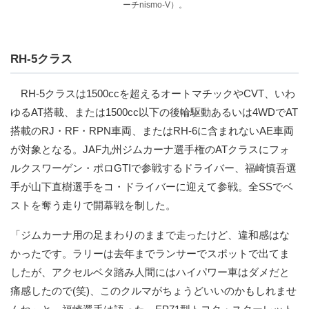
ーチnismo-V）。
RH-5クラス
RH-5クラスは1500ccを超えるオートマチックやCVT、いわ
ゆるAT搭載、または1500cc以下の後輪駆動あるいは4WDでAT
搭載のRJ・RF・RPN車両、またはRH-6に含まれないAE車両
が対象となる。JAF九州ジムカーナ選手権のATクラスにフォ
ルクスワーゲン・ポロGTIで参戦するドライバー、福崎慎吾選
手が山下直樹選手をコ・ドライバーに迎えて参戦。全SSでベ
ストを奪う走りで開幕戦を制した。
「ジムカーナ用の足まわりのままで走ったけど、違和感はな
かったです。ラリーは去年までランサーでスポットで出てま
したが、アクセルベタ踏み人間にはハイパワー車はダメだと
痛感したので(笑)、このクルマがちょうどいいのかもしれませ