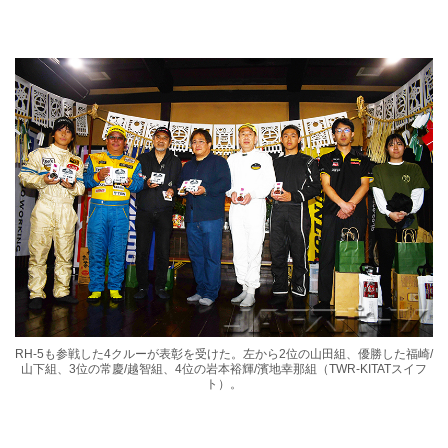
RH-5も参戦した4クルーが表彰を受けた。左から2位の山田組、優勝した福崎/
山下組、3位の常慶/越智組、4位の岩本裕輝/濱地幸那組（TWR-KITATスイフ
ト）。