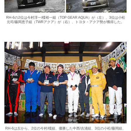
RH-6の2位は今村淳一/楪裕一組（TOP GEAR AQUA）が（左）、3位は小松
元司/藤岡恵子組（TWRアクア）が（右）、トヨタ・アクア勢が獲得した。
RH-6は左から、2位の今村/楪組、優勝した中西/吉浦組、3位の小松/藤岡組、