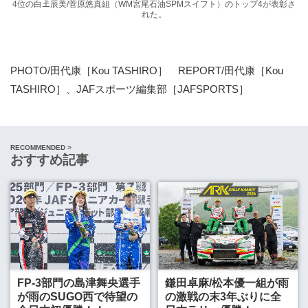
4位の白𡈽辰美/菅原悠真組（WM宮尾石油SPMスイフト）のトップ4が表彰さ
れた。
PHOTO/田代康［Kou TASHIRO］ REPORT/田代康［Kou
TASHIRO］、JAFスポーツ編集部［JAFSPORTS］
RECOMMENDED >
おすすめ記事
FP-3部門の島津舞央選手
鎌田卓麻/松本優一組が雨
が雨のSUGO西で待望の
の激戦の末3年ぶりに全