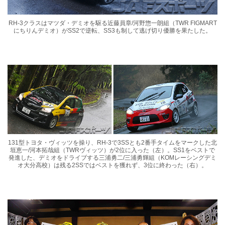
RH-3クラスはマツダ・デミオを駆る近藤員章/河野惣一朗組（TWR FIGMART
にちりんデミオ）がSS2で逆転、SS3も制して逃げ切り優勝を果たした。
131型トヨタ・ヴィッツを操り、RH-3で3SSとも2番手タイムをマークした北
垣恵一/河本拓哉組（TWRヴィッツ）が2位に入った（左）。SS1をベストで
発進した、デミオをドライブする三浦勇二/三浦勇輝組（KOMレーシングデミ
オ大分高校）は残る2SSではベストを獲れず、3位に終わった（右）。