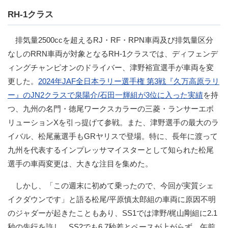
RH-1クラス
排気量2500ccを超えるRJ・RF・RPN車両及び排気量区分
なしのRRN車両が対象となるRH-1クラスでは、ディフェンデ
ィングチャンピオンのドライバー、津野裕宣選手が車両を変
更した。
2024年JAF全日本ラリー選手権 第3戦『久万高原ラリ
ー』のJN2クラスで泉陽介/石田一輝組が3位に入った実績
を持
つ、九州の名門・徳尾ワークスカラーの三菱・ランサーエボ
リューションXを引っ提げて参戦。また、津野選手の最大のラ
イバル、松尾薫選手もGRヤリスで登場。特に、長年に渡って
九州を代表するインプレッサマイスターとして知られた松尾
選手の車両変更は、大きな注目を集めた。
しかし、「この週末に初めて乗ったので、今回が実質シェ
イクダウンです」と語る松尾/平原慎太郎組の車両に原因不明
のジャダーが起きたこともあり、SS1では津野/梶山剛組に2.1
秒の先行を許し、SS2でも6.7秒差とペースが上がらず、午前