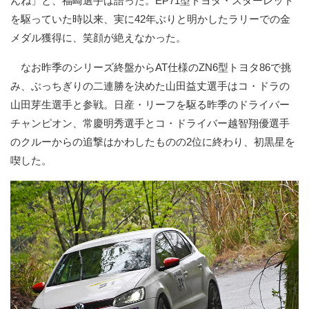
んね」と、福崎選手は語った。EP71型トヨタ・スターレット
を駆っていた時以来、実に42年ぶりと明かしたラリーでの金
メダル獲得に、笑顔が絶えなかった。
なお昨季のシリーズ終盤からAT仕様のZN6型トヨタ86で挑
み、ぶっちぎりの二連勝を決めた山田益丈選手はコ・ドラの
山田芽生選手と参戦。日産・リーフを駆る昨季のドライバー
チャンピオン、常慶明秀選手とコ・ドライバー越智翔優選手
のクルーからの追撃はかわしたものの2位に終わり、初黒星を
喫した。