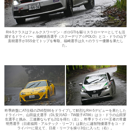
RH-5クラスはフォルクスワーゲン・ポロGTIを駆りスラローマーとしても活
躍するドライバー、福崎慎吾選手（スクーデリア☆POLO）とコ・ドラの山下
直樹選手が3SS全てトップを奪取、福崎選手は久々のラリー優勝を果たし
た。
昨季終盤にAT仕様のZN6型86をドライブして鮮烈なRH-5デビューを果たした
ドライバー、山田益丈選手（DL安川AD・TW親子AT86）はコ・ドラの山田芽
生選手と挑み、三連勝ならずも2位を得た（左）。昨季ドライバー王者の常慶
明秀選手（日産福岡・アルテック・リーフ）は新たに越智翔優選手をコ・ド
ライバーに迎えて、日産・リーフを操り3位に入った（右）。