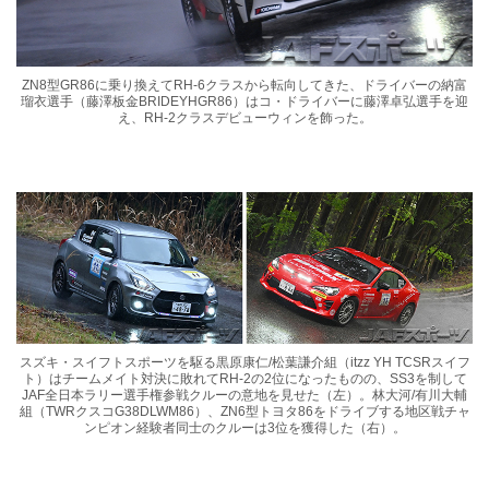
ZN8型GR86に乗り換えてRH-6クラスから転向してきた、ドライバーの納富
瑠衣選手（藤澤板金BRIDEYHGR86）はコ・ドライバーに藤澤卓弘選手を迎
え、RH-2クラスデビューウィンを飾った。
スズキ・スイフトスポーツを駆る黒原康仁/松葉謙介組（itzz YH TCSRスイフ
ト）はチームメイト対決に敗れてRH-2の2位になったものの、SS3を制して
JAF全日本ラリー選手権参戦クルーの意地を見せた（左）。林大河/有川大輔
組（TWRクスコG38DLWM86）、ZN6型トヨタ86をドライブする地区戦チャ
ンピオン経験者同士のクルーは3位を獲得した（右）。