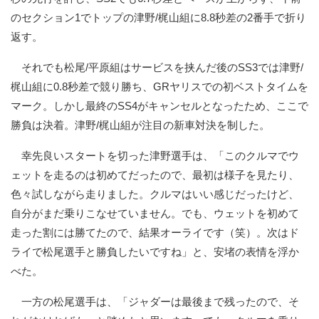
のセクション1でトップの津野/梶山組に8.8秒差の2番手で折り
返す。
それでも松尾/平原組はサービスを挟んだ後のSS3では津野/
梶山組に0.8秒差で競り勝ち、GRヤリスでの初ベストタイムを
マーク。しかし最終のSS4がキャンセルとなったため、ここで
勝負は決着。津野/梶山組が注目の新車対決を制した。
幸先良いスタートを切った津野選手は、「このクルマでウ
ェットを走るのは初めてだったので、最初は様子を見たり、
色々試しながら走りました。クルマはいい感じだったけど、
自分がまだ乗りこなせていません。でも、ウェットを初めて
走った割には勝てたので、結果オーライです（笑）。次はド
ライで松尾選手と勝負したいですね」と、安堵の表情を浮か
べた。
一方の松尾選手は、「ジャダーは最後まで残ったので、そ