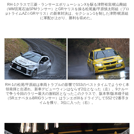
RH-1クラスで三菱・ランサーエボリューションXを駆る津野裕宣/梶山剛組
（WM宮尾石油SPMランサー）とGRヤリスを操る松尾薫/平原慎太郎組（プロ
μトライムAZ☆GRヤリス）の新車対決は、セクション1を制した津野/梶原組
に軍配が上がり、勝利を収めた。
RH-1の松尾/平原組は車両トラブルの影響でSS3のベストタイムでようやく本
領発揮と出遅れ、新車デビューウィンはならず2位となった（左）。9クルー
で争う今回のラリー最大の激戦区となったこのクラスで、阪本寧/阪本瞳子組
（SRエナペタルBRIGランサー）はランエボIXをドライブしてSS2で2番手タ
イムを獲り、3位に入った（右）。