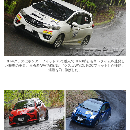
RH-4クラスはホンダ・フィットRSで挑んでRH-3勢とも争うタイムを連発し
た昨季の王者、泉勇希/WATAKEN組（クスコWMDL KOCフィット）が圧勝、
連勝を7に伸ばした。