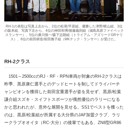
RH-1の表彰は写真上左から、2位の松尾/平原組、優勝した津野/梶山組、3位
の阪本組、写真下左から、4位の神田和博/後藤義則組（城島高原ファイベック
スランサー）、5位の廣川慎一/森下志朗組（トライアム・アズリードGRヤリ
ス）、6位の前田耕造/前田雅子組（MKテック・ランサー）が受けた。
RH-2クラス
1501～2500ccのRJ・RF・RPN車両が対象のRH-2クラスは
昨季、黒原康仁選手とのデッドヒートを制してドライバーチ
ャンピオンを獲得した前田宜重選手が姿を見せず、黒原/松葉
謙介組スズキ・スイフトスポーツが俄然優位のラリーになる
かと思われたが、意外な展開を見せる。SS1でベストを獲った
のは、黒原/松葉組が所属する大分県のJAF加盟クラブ、ラリ
ークラブオオイタ（RC-大分）の後輩でもある、ZN8型GR86