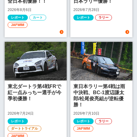
全日本初優勝！！
日本ラリー優勝！
2026年8月6日
2026年7月28日
レポート
カート
レポート
ラリー
JAFWIM
東北ダートラ第4戦FRで
東日本ラリー第4戦は雨
紅一点みっちー選手が今
中決戦、BC-1渡辺謙太
季初優勝！
郎/松尾俊亮組が逆転優
勝！
2026年7月24日
2026年7月10日
レポート
レポート
ラリー
ダートトライアル
JAFWIM
JAFWIM