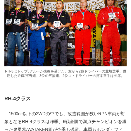
RH-3はトップ3クルーが表彰を受けた。左から2位ドライバーの北垣選手、優
勝した近藤/河野組、3位の三浦組。2位コ・ドライバーの河本選手は欠席。
RH-4クラス
1500cc以下の2WDの中でも、改造範囲が狭いRPN車両が対
象となるRH-4クラスは昨季、6戦全勝で満点チャンピオンを獲
った泉勇希/WATAKEN組が今季も残留。車両もホンダ・フィ