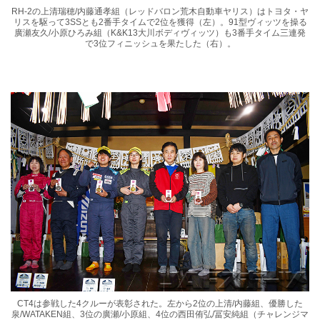
RH-2の上清瑞穂/内藤通孝組（レッドバロン荒木自動車ヤリス）はトヨタ・ヤ
リスを駆って3SSとも2番手タイムで2位を獲得（左）。91型ヴィッツを操る
廣瀬友久/小原ひろみ組（K&K13大川ボディヴィッツ）も3番手タイム三連発
で3位フィニッシュを果たした（右）。
CT4は参戦した4クルーが表彰された。左から2位の上清/内藤組、優勝した
泉/WATAKEN組、3位の廣瀬/小原組、4位の西田侑弘/冨安純組（チャレンジマ