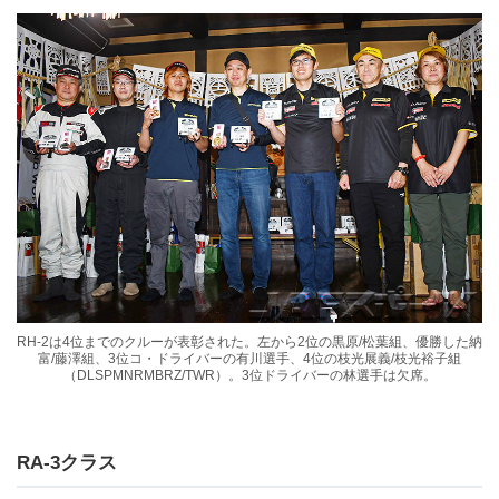
RH-2は4位までのクルーが表彰された。左から2位の黒原/松葉組、優勝した納
富/藤澤組、3位コ・ドライバーの有川選手、4位の枝光展義/枝光裕子組
（DLSPMNRMBRZ/TWR）。3位ドライバーの林選手は欠席。
RA-3クラス