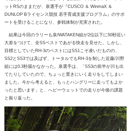
ットRSのままだが、泉選手が『CUSCO ＆ WinmaX ＆
DUNLOP Bライセンス競技 若手育成支援プログラム』のサポ
ートを受けることになり、参戦体制が充実された。
結果は今回のラリーも泉/WATAKEN組が2位以下に50秒近い
大差をつけて、全SSベストであがる快走を見せた。しかし、
目標としていたRH-3のベストにはSS1こそ凌いだものの、
SS2とSS3では及ばず、トータルでもRH-3を制した近藤/川野
組には0.3秒届かなかった。泉選手は、「SS3の前半が川も出
てたりしていたので、ちょっと置きにいく走りをしてしまい
ました。今から考えると、もっとハングリーに走ってもよか
ったと思います」と、へビーウェットでの走りが今後の課題
と振り返った。