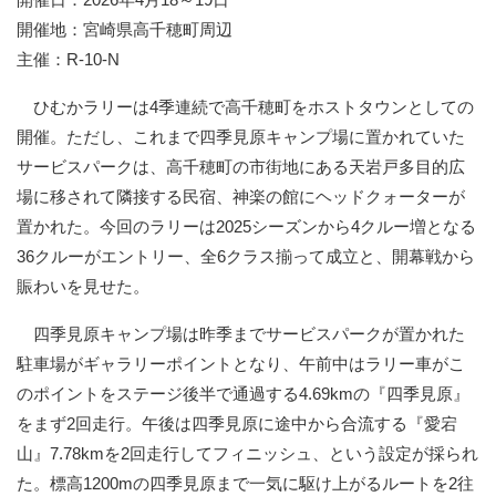
開催地：宮崎県高千穂町周辺
主催：R-10-N
ひむかラリーは4季連続で高千穂町をホストタウンとしての
開催。ただし、これまで四季見原キャンプ場に置かれていた
サービスパークは、高千穂町の市街地にある天岩戸多目的広
場に移されて隣接する民宿、神楽の館にヘッドクォーターが
置かれた。今回のラリーは2025シーズンから4クルー増となる
36クルーがエントリー、全6クラス揃って成立と、開幕戦から
賑わいを見せた。
四季見原キャンプ場は昨季までサービスパークが置かれた
駐車場がギャラリーポイントとなり、午前中はラリー車がこ
のポイントをステージ後半で通過する4.69kmの『四季見原』
をまず2回走行。午後は四季見原に途中から合流する『愛宕
山』7.78kmを2回走行してフィニッシュ、という設定が採られ
た。標高1200mの四季見原まで一気に駆け上がるルートを2往