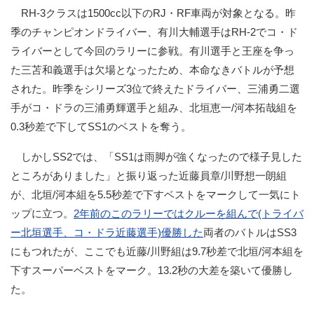
RH-3クラスは1500cc以下のRJ・RF車両が対象となる。昨
季のチャンピオンドライバー、有川大輔選手はRH-2でコ・ド
ライバーとして今回のラリーに参戦。有川選手と王座を争っ
た三苫和義選手は欠場となったため、本命なきバトルが予想
された。昨季をシリーズ3位で終えたドライバー、三浦勇二選
手がコ・ドラの三浦勇輝選手と組み、北垣恵一/河本拓哉組を
0.3秒差で下してSS1のベストを奪う。
しかしSS2では、「SS1は雨脚が強くなったので様子見した
ところがありました」と振り返った近藤員章/川野想一朗組
が、北垣/河本組を5.5秒差で下すベストをマークして一気にト
ップに立つ。
2年前のこのラリーではクルーを組んで(トライバ
ー北垣選手、コ・ドラ近藤選手)優勝した
両者のバトルはSS3
にもつれたが、ここでも近藤/川野組は9.7秒差で北垣/河本組を
下すスーパーベストをマーク。13.2秒の大差を築いて優勝し
た。