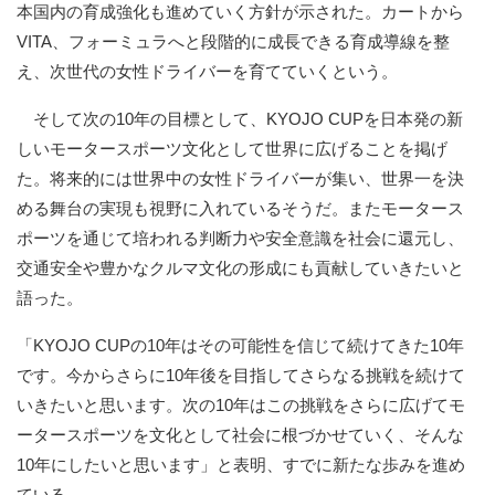
本国内の育成強化も進めていく方針が示された。カートから
VITA、フォーミュラへと段階的に成長できる育成導線を整
え、次世代の女性ドライバーを育てていくという。
そして次の10年の目標として、KYOJO CUPを日本発の新
しいモータースポーツ文化として世界に広げることを掲げ
た。将来的には世界中の女性ドライバーが集い、世界一を決
める舞台の実現も視野に入れているそうだ。またモータース
ポーツを通じて培われる判断力や安全意識を社会に還元し、
交通安全や豊かなクルマ文化の形成にも貢献していきたいと
語った。
「KYOJO CUPの10年はその可能性を信じて続けてきた10年
です。今からさらに10年後を目指してさらなる挑戦を続けて
いきたいと思います。次の10年はこの挑戦をさらに広げてモ
ータースポーツを文化として社会に根づかせていく、そんな
10年にしたいと思います」と表明、すでに新たな歩みを進め
ている。