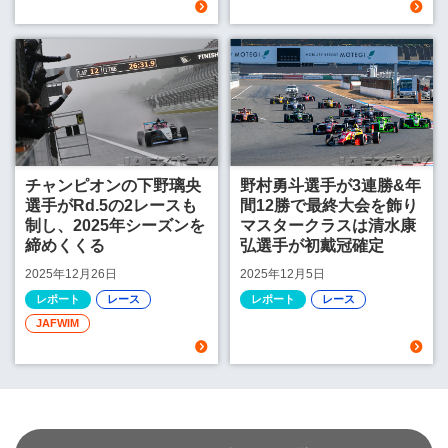
チャンピオンの下野璃央
野村勇斗選手が3連勝&年
選手がRd.5の2レースも
間12勝で最終大会を飾り
制し、2025年シーズンを
マスタークラスは清水康
締めくくる
弘選手が初戴冠確定
2025年12月26日
2025年12月5日
レポート
レース
レポート
レース
JAFWIM