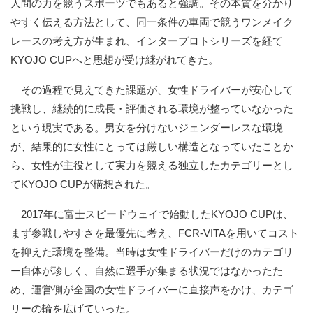
人間の力を競うスポーツでもあると強調。その本質を分かり
やすく伝える方法として、同一条件の車両で競うワンメイク
レースの考え方が生まれ、インタープロトシリーズを経て
KYOJO CUPへと思想が受け継がれてきた。
その過程で見えてきた課題が、女性ドライバーが安心して
挑戦し、継続的に成長・評価される環境が整っていなかった
という現実である。男女を分けないジェンダーレスな環境
が、結果的に女性にとっては厳しい構造となっていたことか
ら、女性が主役として実力を競える独立したカテゴリーとし
てKYOJO CUPが構想された。
2017年に富士スピードウェイで始動したKYOJO CUPは、
まず参戦しやすさを最優先に考え、FCR-VITAを用いてコスト
を抑えた環境を整備。当時は女性ドライバーだけのカテゴリ
ー自体が珍しく、自然に選手が集まる状況ではなかったた
め、運営側が全国の女性ドライバーに直接声をかけ、カテゴ
リーの輪を広げていった。