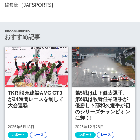
編集部［JAFSPORTS］
RECOMMENDED >
おすすめ記事
TKRI松永建設AMG GT3
第5戦は山下健太選手、
が24時間レースを制して
第6戦は牧野任祐選手が
大会連覇
優勝し卜部和久選手が初
のシリーズチャンピオン
に輝く!
2026年6月18日
2025年12月26日
レポート
レース
レポート
レース