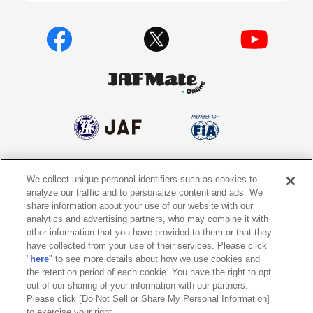
We collect unique personal identifiers such as cookies to
個人情報保護方針
個人情報の取り扱いについて
analyze our traffic and to personalize content and ads. We
share information about your use of our website with our
サイトポリシー
ソーシャルメディア利用規約
analytics and advertising partners, who may combine it with
other information that you have provided to them or that they
特定商取引法に基づく表示
情報提供終了のお知らせ
have collected from your use of their services. Please click
"
here
" to see more details about how we use cookies and
the retention period of each cookie. You have the right to opt
Do Not Sell or Share My Personal
Information
out of our sharing of your information with our partners.
Please click [Do Not Sell or Share My Personal Information]
to exercise your right.
〒105-0012