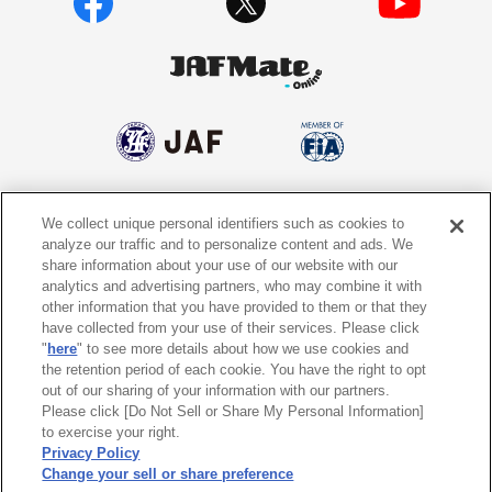
We collect unique personal identifiers such as cookies to
個人情報保護方針
個人情報の取り扱いについて
analyze our traffic and to personalize content and ads. We
share information about your use of our website with our
サイトポリシー
ソーシャルメディア利用規約
analytics and advertising partners, who may combine it with
other information that you have provided to them or that they
特定商取引法に基づく表示
情報提供終了のお知らせ
have collected from your use of their services. Please click
"
here
" to see more details about how we use cookies and
the retention period of each cookie. You have the right to opt
Do Not Sell or Share My Personal
Information
out of our sharing of your information with our partners.
Please click [Do Not Sell or Share My Personal Information]
to exercise your right.
〒105-0012
東京都港区芝大門1-1-30 日本自動車会館
Privacy Policy
Change your sell or share preference
©
2026 All rights reserved. 一般社団法人 日本自動車連盟 (JAF)