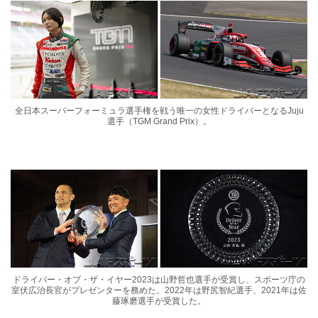
全日本スーパーフォーミュラ選手権を戦う唯一の女性ドライバーとなるJuju
選手（TGM Grand Prix）。
ドライバー・オブ・ザ・イヤー2023は山野哲也選手が受賞し、スポーツ庁の
室伏広治長官がプレゼンターを務めた。2022年は野尻智紀選手、2021年は佐
藤琢磨選手が受賞した。