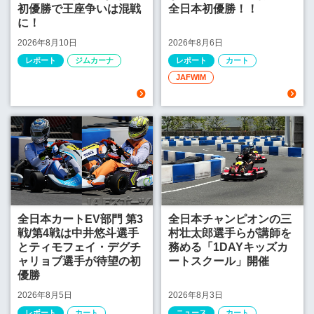
初優勝で王座争いは混戦
全日本初優勝！！
に！
2026年8月10日
2026年8月6日
レポート
ジムカーナ
レポート
カート
JAFWIM
全日本カートEV部門 第3
全日本チャンピオンの三
戦/第4戦は中井悠斗選手
村壮太郎選手らが講師を
とティモフェイ・デグチ
務める「1DAYキッズカ
ャリョブ選手が待望の初
ートスクール」開催
優勝
2026年8月5日
2026年8月3日
レポート
カート
ニュース
カート