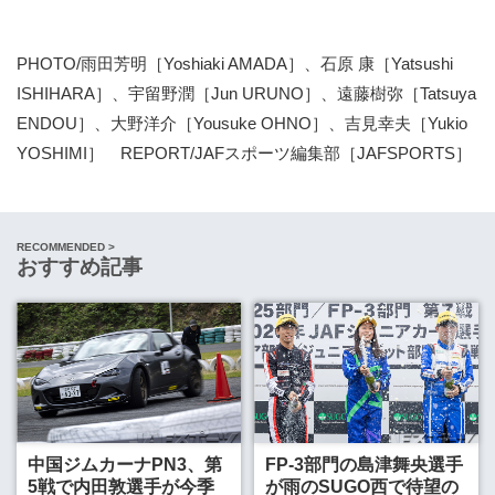
PHOTO/雨田芳明［Yoshiaki AMADA］、石原 康［Yatsushi
ISHIHARA］、宇留野潤［Jun URUNO］、遠藤樹弥［Tatsuya
ENDOU］、大野洋介［Yousuke OHNO］、吉見幸夫［Yukio
YOSHIMI］ REPORT/JAFスポーツ編集部［JAFSPORTS］
RECOMMENDED >
おすすめ記事
中国ジムカーナPN3、第
FP-3部門の島津舞央選手
5戦で内田敦選手が今季
が雨のSUGO西で待望の