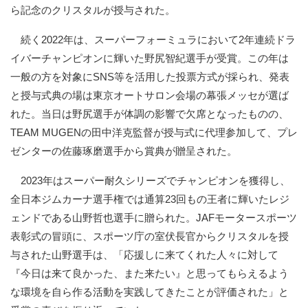
ら記念のクリスタルが授与された。
続く2022年は、スーパーフォーミュラにおいて2年連続ドラ
イバーチャンピオンに輝いた野尻智紀選手が受賞。この年は
一般の方を対象にSNS等を活用した投票方式が採られ、発表
と授与式典の場は東京オートサロン会場の幕張メッセが選ば
れた。当日は野尻選手が体調の影響で欠席となったものの、
TEAM MUGENの田中洋克監督が授与式に代理参加して、プレ
ゼンターの佐藤琢磨選手から賞典が贈呈された。
2023年はスーパー耐久シリーズでチャンピオンを獲得し、
全日本ジムカーナ選手権では通算23回もの王者に輝いたレジ
ェンドである山野哲也選手に贈られた。JAFモータースポーツ
表彰式の冒頭に、スポーツ庁の室伏長官からクリスタルを授
与された山野選手は、「応援しに来てくれた人々に対して
『今日は来て良かった、また来たい』と思ってもらえるよう
な環境を自ら作る活動を実践してきたことが評価された」と