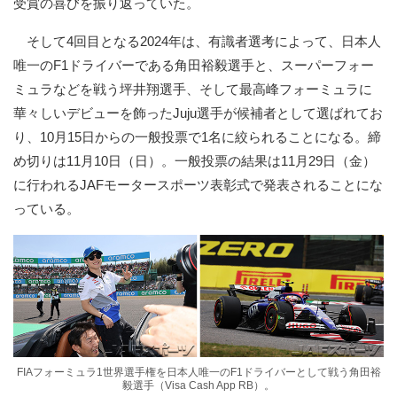
受賞の喜びを振り返っていた。
そして4回目となる2024年は、有識者選考によって、日本人
唯一のF1ドライバーである角田裕毅選手と、スーパーフォー
ミュラなどを戦う坪井翔選手、そして最高峰フォーミュラに
華々しいデビューを飾ったJuju選手が候補者として選ばれてお
り、10月15日からの一般投票で1名に絞られることになる。締
め切りは11月10日（日）。一般投票の結果は11月29日（金）
に行われるJAFモータースポーツ表彰式で発表されることにな
っている。
FIAフォーミュラ1世界選手権を日本人唯一のF1ドライバーとして戦う角田裕
毅選手（Visa Cash App RB）。