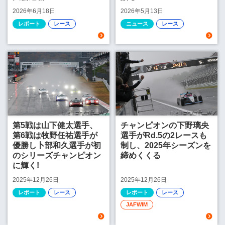
2026年6月18日
2026年5月13日
レポート
レース
ニュース
レース
第5戦は山下健太選手、
チャンピオンの下野璃央
第6戦は牧野任祐選手が
選手がRd.5の2レースも
優勝し卜部和久選手が初
制し、2025年シーズンを
のシリーズチャンピオン
締めくくる
に輝く!
2025年12月26日
2025年12月26日
レポート
レース
レポート
レース
JAFWIM