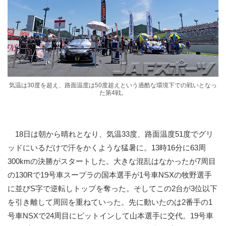
気温は30度を超え、路面温度は50度超えという過酷な環境下での戦いとなっ
た第4戦。
18日は朝から晴れとなり、気温33度、路面温度51度でグリ
ッドにいるだけで汗をかくような猛暑に。13時16分に63周
300kmの決勝がスタートした。大きな混乱はなかったが7周目
の130Rで19号車スープラの国本選手が1号車NSXの牧野選手
に並びS字で逆転しトップを奪った。そしてこの2台が3位以下
を引き離して周回を重ねていった。先に動いたのは2番手の1
号車NSXで24周目にピットインして山本選手に交代。19号車