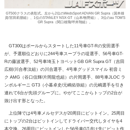
GT500クラスの表彰式。左から2位のWedsSport ADVAN GR Supra（国本雄
資/宮田莉朋組）、1位のSTANLEY NSX-GT（山本/牧野組）、3位のau TOM'S
GR Supra（関口雄飛/坪井翔組）。
GT300はポールからスタートした11号車GT-Rの安田選手
が、予選順位どおりに244号車スープラの堤選手、56号車GT-
Rの藤波選手、52号車埼玉トヨペットGB GR Supra GT（吉田
広樹/川合孝汰組）の川合選手、4号車グッドスマイル 初音ミ
ク AMG（谷口信輝/片岡龍也組）の片岡選手、88号車JLOC ラ
ンボルギーニ GT3（小暮卓史/元嶋佑弥組）の元嶋選手を引き
連れて6台が先頭グループに。やがてここからトップの2台が
抜け出す形となった。
上位陣では4号車メルセデスが20周目にピットイン。25周目
にトップの2台はピットインしてドライバー交代しタイヤを4
本交換。26周目にピットインした56号車GT-Rは先にピット作