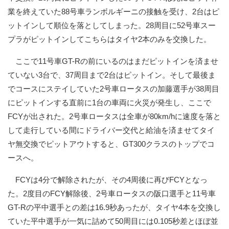
業を終えていた88号車ランボルギーニの接触を受け、2台はピ
ットインして順位を落としてしまった。28周目に52号車スー
プラがピットインしてこちらはタイヤ2本のみを交換した。
ここで11号車GT-Rの前にいるのはまだピットインを済ませ
ていない3台で、37周目まで2台はピットイン。そして最後ま
でコースにステイしていた2号車ロータスの加藤選手が38周目
にピットインする直前に1台の車両に火災が発生し、ここで
FCYが出された。2号車ロータスは全車が80km/hに速度を落と
して走行している間にドライバー交代と給油を済ませてタイ
ヤ無交換でピットアウトすると、GT300クラスのトップでコ
ースへ。
FCYは4分で解除されたが、その4周後に再びFCYとなっ
た。2度目のFCY解除後、2号車ロータスの阪口選手と11号車
GT-Rの平中選手との差は16.9秒あったが、タイヤ4本を交換し
ていた平中選手が一気に詰めて50周目には0.105秒差とほぼ並