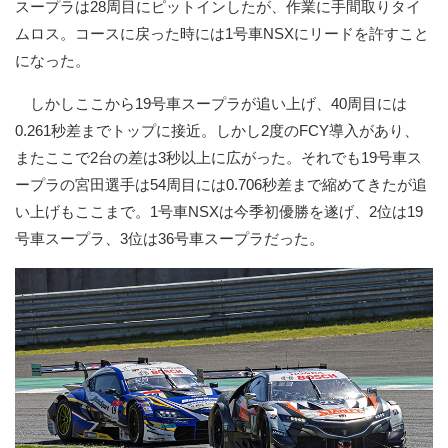
スープラは28周目にピットインしたが、作業に手間取りタイ
ムロス。コースに戻った時には1号車NSXにリードを許すこと
になった。
しかしここから19号車スープラが追い上げ、40周目には
0.261秒差までトップに接近。しかし2度のFCY導入があり、
またここで2台の差は3秒以上に広がった。それでも19号車ス
ープラの宮田選手は54周目には0.706秒差まで縮めてきたが追
い上げもここまで。1号車NSXは今季初優勝を遂げ、2位は19
号車スープラ、3位は36号車スープラだった。