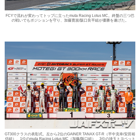
FCYで流れが変わってトップに立ったmuta Racing Lotus MC。終盤の三つ巴
の戦いでもポジションを守り、加藤寛規/阪口良平組が優勝を遂げた。
GT300クラスの表彰式。左から2位のGAINER TANAX GT-R（平中克幸/安田裕
信組）、1位のmuta Racing Lotus MC（加藤/阪口組）、3位の埼玉トヨペット