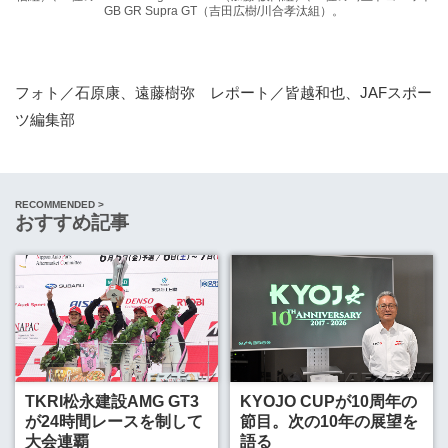
GB GR Supra GT（吉田広樹/川合孝汰組）。
フォト／石原康、遠藤樹弥 レポート／皆越和也、JAFスポー
ツ編集部
RECOMMENDED >
おすすめ記事
TKRI松永建設AMG GT3
KYOJO CUPが10周年の
が24時間レースを制して
節目。次の10年の展望を
大会連覇
語る