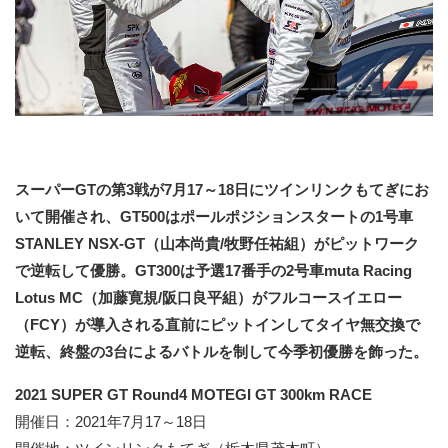
スーパーGTの第3戦が7月17～18日にツインリンクもてぎにお
いて開催され、GT500はポールポジションスタートの1号車
STANLEY NSX-GT（山本尚貴/牧野任祐組）がピットワーク
で逆転して優勝。GT300は予選17番手の2号車muta Racing
Lotus MC（加藤寛規/阪口良平組）がフルコースイエロー
（FCY）が導入される直前にピットインしてタイヤ無交換で
逆転、終盤の3台によるバトルを制して今季初優勝を飾った。
2021 SUPER GT Round4 MOTEGI GT 300km RACE
開催日：2021年7月17～18日