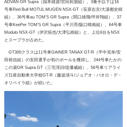
ADVAN GR Supra（国本雄資/宮田莉朋組）。3番手以下は16
号車Red Bull MOTUL MUGEN NSX-GT（笹原右京/大湯都史樹
組）、36号車au TOM'S GR Supra（関口雄飛/坪井翔組）、37
号車KeePer TOM'S GR Supra（平川亮/阪口晴南組）、64号車
Modulo NSX-GT（伊沢拓也/大津弘樹組）と、上位6台をNSX
とスープラが占めた。
GT300クラスは11号車GAINER TANAX GT-R（平中克幸/安
田裕信組）の安田選手が初のポールを獲得し、244号車たかの
この湯GR Supra GT（三宅淳詞/堤優威組）、56号車リアライ
ズ日産自動車大学校GT-R（藤波清斗/ジョアオ・パオロ・デ・
オリベイラ組）が続いた。