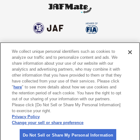
We collect unique personal identifiers such as cookies to
個人情報保護方針
個人情報の取り扱いについて
analyze our traffic and to personalize content and ads. We
share information about your use of our website with our
サイトポリシー
ソーシャルメディア利用規約
analytics and advertising partners, who may combine it with
other information that you have provided to them or that they
特定商取引法に基づく表示
情報提供終了のお知らせ
have collected from your use of their services. Please click
"
here
" to see more details about how we use cookies and
the retention period of each cookie. You have the right to opt
Do Not Sell or Share My Personal
Information
out of our sharing of your information with our partners.
Please click [Do Not Sell or Share My Personal Information]
to exercise your right.
〒105-0012
東京都港区芝大門1-1-30 日本自動車会館
Privacy Policy
Change your sell or share preference
©
2026 All rights reserved. 一般社団法人 日本自動車連盟 (JAF)
Do Not Sell or Share My Personal Information