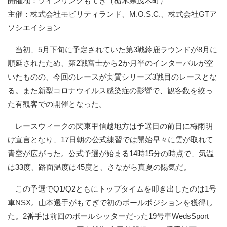
開催地：ツインリンクもてぎ（栃木県茂木町）
主催：株式会社モビリティランド、M.O.S.C.、株式会社GTア
ソシエイション
当初、5月下旬に予定されていた第3戦鈴鹿ラウンドが8月に
順延されたため、第2戦富士から2か月半のインターバルが空
いたものの、今回のレースが実質シリーズ3戦目のレースとな
る。また新型コロナウイルス感染症の影響で、観客数を絞っ
た有観客での開催となった。
レースウィークの関東甲信越地方は予選日の前日に梅雨明
け宣言となり、17日朝の公式練習では開始早々に雲が取れて
青空が広がった。公式予選が始まる14時15分の時点で、気温
は33度、路面温度は45度と、さながら真夏の陽気だ。
この予選でQ1/Q2ともにトップタイムを叩き出したのは1号
車NSX。山本選手がもてぎで初のポールポジションを獲得し
た。2番手は前回のポールシッターだった19号車WedsSport