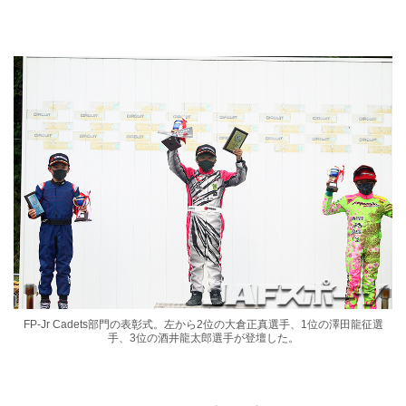
FP-Jr Cadets部門の表彰式。左から2位の大倉正真選手、1位の澤田龍征選
手、3位の酒井龍太郎選手が登壇した。