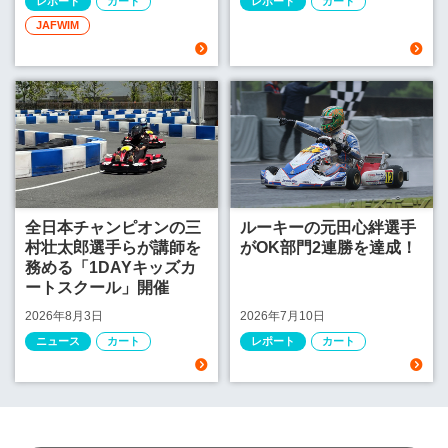
レポート
カート
レポート
カート
JAFWIM
全日本チャンピオンの三
ルーキーの元田心絆選手
村壮太郎選手らが講師を
がOK部門2連勝を達成！
務める「1DAYキッズカ
ートスクール」開催
2026年8月3日
2026年7月10日
ニュース
カート
レポート
カート