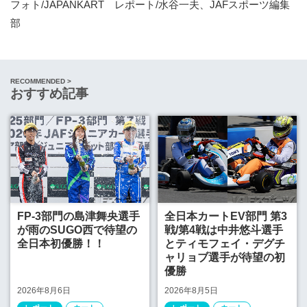
フォト/JAPANKART レポート/水谷一夫、JAFスポーツ編集
部
RECOMMENDED >
おすすめ記事
FP-3部門の島津舞央選手
全日本カートEV部門 第3
が雨のSUGO西で待望の
戦/第4戦は中井悠斗選手
全日本初優勝！！
とティモフェイ・デグチ
ャリョブ選手が待望の初
優勝
2026年8月6日
2026年8月5日