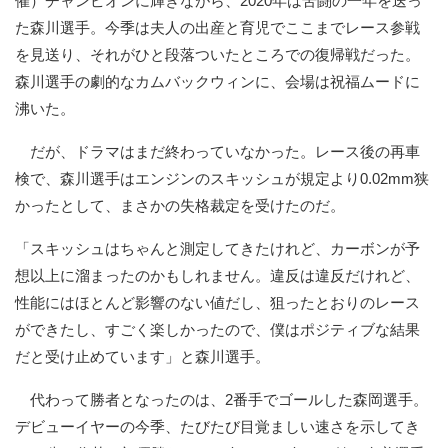
催）チャンピオンに輝きながら、2020年は苦闘の一年を送っ
た森川選手。今季は夫人の出産と育児でここまでレース参戦
を見送り、それがひと段落ついたところでの復帰戦だった。
森川選手の劇的なカムバックウィンに、会場は祝福ムードに
沸いた。
だが、ドラマはまだ終わっていなかった。レース後の再車
検で、森川選手はエンジンのスキッシュが規定より0.02mm狭
かったとして、まさかの失格裁定を受けたのだ。
「スキッシュはちゃんと測定してきたけれど、カーボンが予
想以上に溜まったのかもしれません。違反は違反だけれど、
性能にはほとんど影響のない値だし、狙ったとおりのレース
ができたし、すごく楽しかったので、僕はポジティブな結果
だと受け止めています」と森川選手。
代わって勝者となったのは、2番手でゴールした森岡選手。
デビューイヤーの今季、たびたび目覚ましい速さを示してき