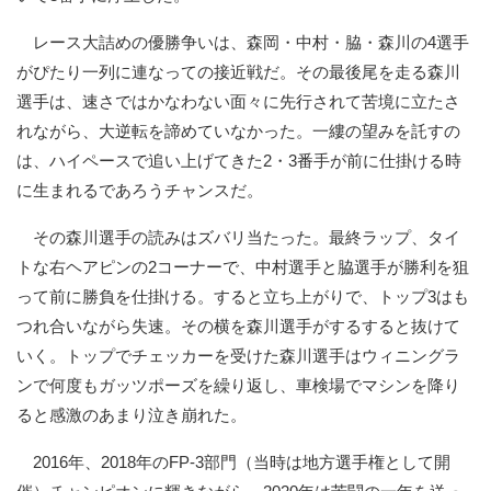
レース大詰めの優勝争いは、森岡・中村・脇・森川の4選手
がぴたり一列に連なっての接近戦だ。その最後尾を走る森川
選手は、速さではかなわない面々に先行されて苦境に立たさ
れながら、大逆転を諦めていなかった。一縷の望みを託すの
は、ハイペースで追い上げてきた2・3番手が前に仕掛ける時
に生まれるであろうチャンスだ。
その森川選手の読みはズバリ当たった。最終ラップ、タイ
トな右ヘアピンの2コーナーで、中村選手と脇選手が勝利を狙
って前に勝負を仕掛ける。すると立ち上がりで、トップ3はも
つれ合いながら失速。その横を森川選手がするすると抜けて
いく。トップでチェッカーを受けた森川選手はウィニングラ
ンで何度もガッツポーズを繰り返し、車検場でマシンを降り
ると感激のあまり泣き崩れた。
2016年、2018年のFP-3部門（当時は地方選手権として開