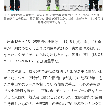
FP-3部門の暫定表彰式。左から暫定2位の森岡選手は1位に、暫定1位の森川
貴光選手は失格に、暫定3位の大井偉史選手は2位に繰り上がった。また3位は
藤井亮輔選手となった。
出走13台のFS-125部門の決勝は、折り返し点に達しても全
車が一列につながったまま周回を続ける、実力伯仲の戦いと
なった。やがてそこから抜け出したのは、酒井仁選手（LUCE
MOTOR SPORTS）と加藤選手だ。
この対決は、残り5周で逆転に成功した加藤選手に軍配が上
がった。ジュニア時代、FP-Jr部門に参戦していた2019年にも
ここ中山でのレースを制している加藤選手は、会心の逆転劇
で今季2勝目を果たし、西地域のポイントリーダーの座をキー
プして東西統一競技会に臨むこととなった。酒井選手は3勝目
こそ逃したものの、今季3度目の表彰台で西地域ランキング2