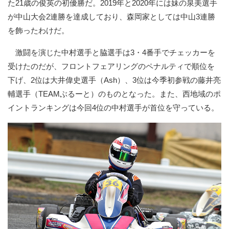
た21歳の俊英の初優勝だ。2019年と2020年には妹の泉美選手
が中山大会2連勝を達成しており、森岡家としては中山3連勝
を飾ったわけだ。
激闘を演じた中村選手と脇選手は3・4番手でチェッカーを
受けたのだが、フロントフェアリングのペナルティで順位を
下げ、2位は大井偉史選手（Ash）、3位は今季初参戦の藤井亮
輔選手（TEAMぶるーと）のものとなった。また、西地域のポ
イントランキングは今回4位の中村選手が首位を守っている。