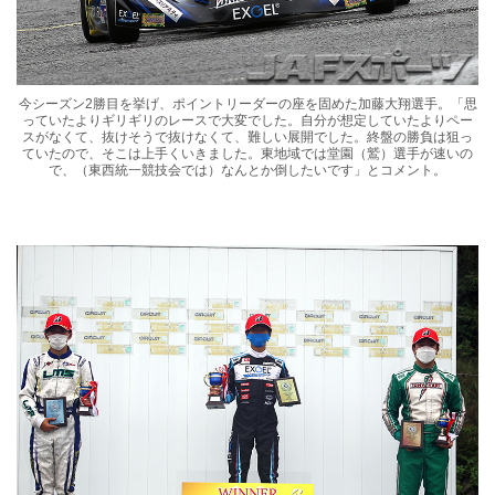
今シーズン2勝目を挙げ、ポイントリーダーの座を固めた加藤大翔選手。「思
っていたよりギリギリのレースで大変でした。自分が想定していたよりペー
スがなくて、抜けそうで抜けなくて、難しい展開でした。終盤の勝負は狙っ
ていたので、そこは上手くいきました。東地域では堂園（鷲）選手が速いの
で、（東西統一競技会では）なんとか倒したいです」とコメント。