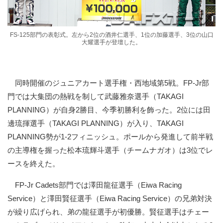
FS-125部門の表彰式。左から2位の酒井仁選手、1位の加藤選手、3位の山口
大耀選手が登壇した。
同時開催のジュニアカート選手権・西地域第5戦。FP-Jr部
門では大集団の熱戦を制して武藤雅奈選手（TAKAGI
PLANNING）が自身2勝目、今季初勝利を飾った。2位には田
邊琉揮選手（TAKAGI PLANNING）が入り、TAKAGI
PLANNING勢が1-2フィニッシュ。ポールから発進して前半戦
の主導権を握った松本琉輝斗選手（チームナガオ）は3位でレ
ースを終えた。
FP-Jr Cadets部門では澤田龍征選手（Eiwa Racing
Service）と澤田賢征選手（Eiwa Racing Service）の兄弟対決
が繰り広げられ、弟の龍征選手が初優勝。賢征選手はチェー