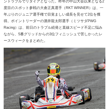
ントラブルでリタイアとなった。昨年の中山大会以来となる2
度目のスポット参戦の大倉正真選手（RKT WINNER）は、一
年ぶりのジュニア選手権で目覚ましい成長を見せて2位を獲
得。ポイントリーダーの酒井龍太郎選手（ミツサダPWG
Racing）は、前日のトラブル続発と直線スピード不足に悩み
ながら、5番グリッドからの3位フィニッシュで苦しかったレ
ースウィークをまとめた。