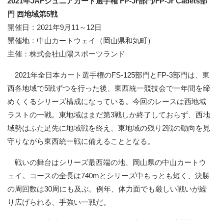
2021年JAFジュニアカート選手権 FP-Jr部門/FP-Jr Cadets部
門 西地域第5戦
開催日：2021年9月11～12日
開催地：中山カートウェイ（岡山県和気町）
主催：株式会社山陽スポーツランド
2021年全日本カート選手権のFS-125部門とFP-3部門は、東
西各地域で5戦ずつを行った後、東西統一競技会で一年間を締
めくくるシリーズ構成になっている。今回のレースは西地域
ラストの一戦。東地域はまだ第3戦しか終了しておらず、西地
域勢はふた足先に地域戦を終え、東地域の残り2戦の動向を見
守りながら東西統一戦に備えることとなる。
戦いの舞台はシリーズ最西端の地、岡山県の中山カートウ
ェイ。コースの全長は740mとシリーズ中もっとも短く、決勝
の周回数は30周にも及ぶ。例年、体力面でも厳しい戦いが繰
り広げられる、手強い一戦だ。