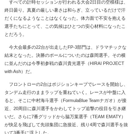
すべての計時セッションが行われる大会2日目の空模様は、
終日曇り。真夏の厳しい暑さは和らぎ、立っているだけで汗
だくになるようなことはなくなった。体力面で不安を抱える
選手たちにとって、この気候はひとつの安心材料になったこ
とだろう。
今大会最多の22台が出走したFP-3部門は、ドラマチックな
結末となった。決勝のポールについたのは森岡選手。その横
に並んだのは今季初参戦の森川貴光選手（HIRAI PROJECT
with Ash）だ。
フロントローの2台はポジションキープでレースを開始し、
タンデム走行のままラップを重ねていく。レースが中盤に入
ると、そこに中村海斗選手（FormulaBlue Teamナガオ）が接
近、20周目に森川選手をかわしてトップ追撃の役目を引き継
いだ。さらに7番グリッドから脇万葉選手（TEAM EMATY）
が快足を飛ばして先頭集団に急接近、残り4周で森川選手を抜
いて3番手に浮上した。