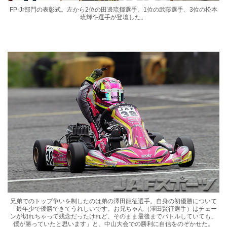
FP-Jr部門の表彰式。左から2位の田邊琉揮選手、1位の武藤選手、3位の松本
琉輝斗選手が登壇した。
兄弟でのトップ争いを制したのは弟の澤田龍征選手。自身の初優勝について
「最年少で優勝できてうれしいです。お兄ちゃん（澤田賢征選手）はチェー
ンが切れちゃって残念だったけれど、そのまま最後までバトルしていても、
僕が勝っていたと思います」と、中山大会での勝利に自信をのぞかせた。