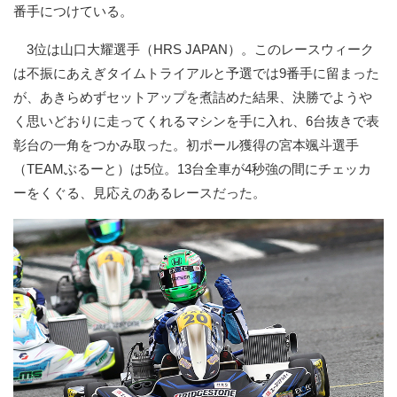
番手につけている。
3位は山口大耀選手（HRS JAPAN）。このレースウィーク
は不振にあえぎタイムトライアルと予選では9番手に留まった
が、あきらめずセットアップを煮詰めた結果、決勝でようや
く思いどおりに走ってくれるマシンを手に入れ、6台抜きで表
彰台の一角をつかみ取った。初ポール獲得の宮本颯斗選手
（TEAMぶるーと）は5位。13台全車が4秒強の間にチェッカ
ーをくぐる、見応えのあるレースだった。