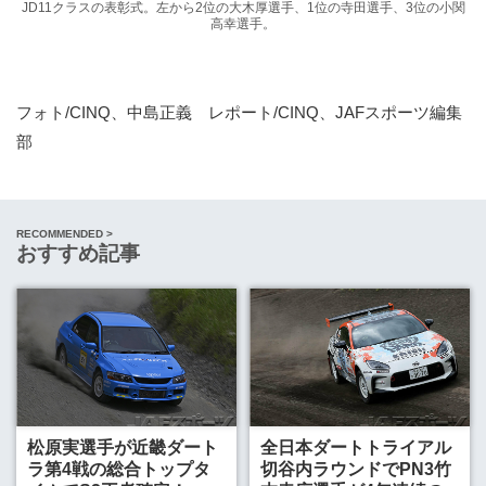
JD11クラスの表彰式。左から2位の大木厚選手、1位の寺田選手、3位の小関
高幸選手。
フォト/CINQ、中島正義 レポート/CINQ、JAFスポーツ編集
部
RECOMMENDED >
おすすめ記事
松原実選手が近畿ダート
全日本ダートトライアル
ラ第4戦の総合トップタ
切谷内ラウンドでPN3竹