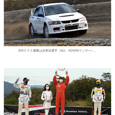
JD4クラス優勝は浜孝佳選手（itzz・ADVANランサー）。