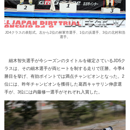
JD4クラスの表彰式。左から2位の林軍市選手、1位の浜選手、3位の北村和浩
選手。
細木智矢選手が今シーズンのタイトルを確定さているJD5ク
ラスは、その細木選手が両ヒートを制する走りで圧勝。今季4
勝目を挙げ、有効ポイントでは満点チャンピオンとなった。2
位には、昨年チャンピオンを獲得した葛西キャサリン伸彦選
手が、3位には内藤修一選手がそれぞれ入賞した。