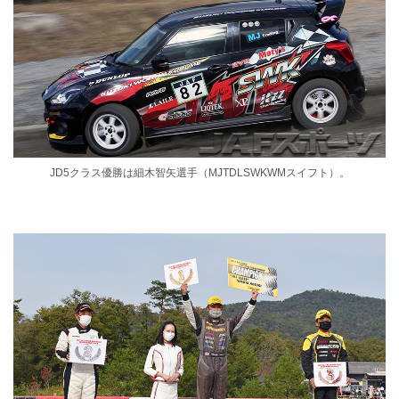
JD5クラス優勝は細木智矢選手（MJTDLSWKWMスイフト）。