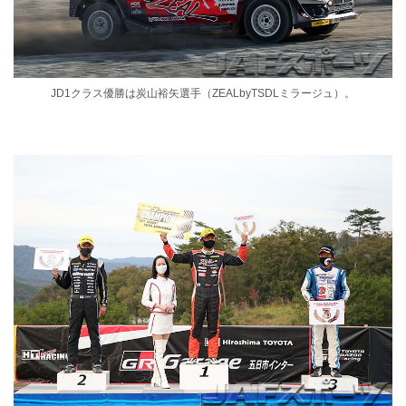
JD1クラス優勝は炭山裕矢選手（ZEALbyTSDLミラージュ）。