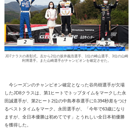
JD7クラスの表彰式。左から2位の坂井義浩選手、1位の崎山選手、3位の山崎
利博選手。また山崎選手がチャンピオンを確定させた。
今シーズンのチャンピオン確定となった谷尚樹選手が欠場
したJD8クラスは、第1ヒートでトップタイムをマークした永
田誠選手が、第2ヒート2位の中島孝恭選手に0.394秒差をつけ
るベストタイムをマーク。永田選手が、「今年で63歳になり
ますが、全日本優勝は初めてです」とうれしい全日本初優勝
を獲得した。