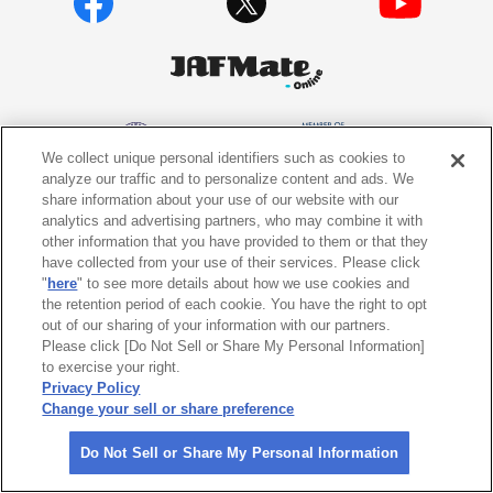
We collect unique personal identifiers such as cookies to
analyze our traffic and to personalize content and ads. We
share information about your use of our website with our
analytics and advertising partners, who may combine it with
個人情報保護方針
個人情報の取り扱いについて
other information that you have provided to them or that they
have collected from your use of their services. Please click
サイトポリシー
ソーシャルメディア利用規約
"
here
" to see more details about how we use cookies and
the retention period of each cookie. You have the right to opt
特定商取引法に基づく表示
情報提供終了のお知らせ
out of our sharing of your information with our partners.
Please click [Do Not Sell or Share My Personal Information]
to exercise your right.
Do Not Sell or Share My Personal
Information
Privacy Policy
Change your sell or share preference
〒105-0012
東京都港区芝大門1-1-30 日本自動車会館
Do Not Sell or Share My Personal Information
©
2026 All rights reserved. 一般社団法人 日本自動車連盟 (JAF)