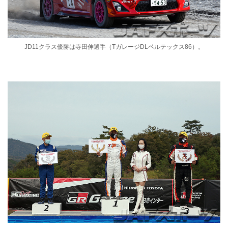
JD11クラス優勝は寺田伸選手（TガレージDLベルテックス86）。