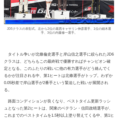
JD5クラスの表彰式。左から2位の葛西キャサリン伸彦選手、1位の細木選
手、3位の内藤修一選手。
タイトル争いが北條倫史選手と岸山信之選手に絞られたJD6
クラスは、どちらもこの最終戦で優勝すればチャンピオン確
定となる。このふたりの戦いに他の有力選手がどう絡んでく
るかが注目される中、第1ヒートは北條選手がトップ。わずか
0.05秒差で岸山選手が2番手という緊迫した戦いが展開され
る。
路面コンディションが良くなり、ベストタイム更新ラッシ
ュとなった第2ヒートは、関東のベテラン・信田政晴選手が、
これまでのベストタイムを1.5秒以上塗り替えてくる中、第1ヒ