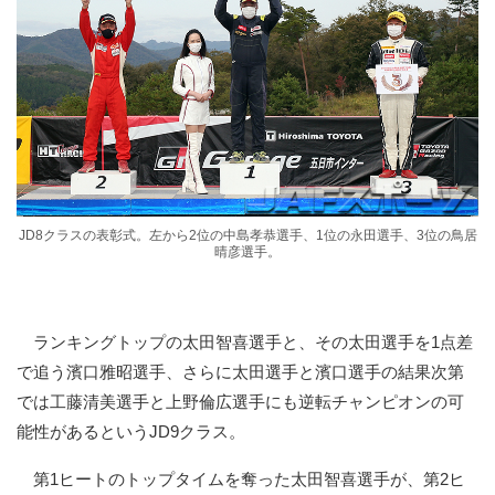
JD8クラスの表彰式。左から2位の中島孝恭選手、1位の永田選手、3位の鳥居
晴彦選手。
ランキングトップの太田智喜選手と、その太田選手を1点差
で追う濱口雅昭選手、さらに太田選手と濱口選手の結果次第
では工藤清美選手と上野倫広選手にも逆転チャンピオンの可
能性があるというJD9クラス。
第1ヒートのトップタイムを奪った太田智喜選手が、第2ヒ