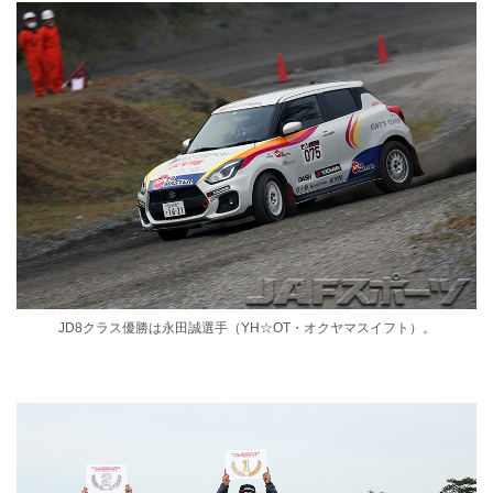
JD8クラス優勝は永田誠選手（YH☆OT・オクヤマスイフト）。