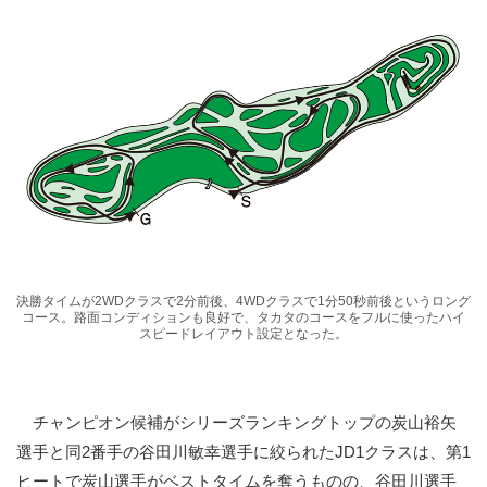
決勝タイムが2WDクラスで2分前後、4WDクラスで1分50秒前後というロング
コース。路面コンディションも良好で、タカタのコースをフルに使ったハイ
スピードレイアウト設定となった。
チャンピオン候補がシリーズランキングトップの炭山裕矢
選手と同2番手の谷田川敏幸選手に絞られたJD1クラスは、第1
ヒートで炭山選手がベストタイムを奪うものの、谷田川選手