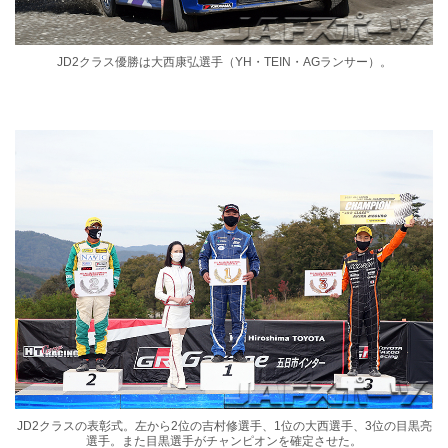
JD2クラス優勝は大西康弘選手（YH・TEIN・AGランサー）。
JD2クラスの表彰式。左から2位の吉村修選手、1位の大西選手、3位の目黒亮
選手。また目黒選手がチャンピオンを確定させた。