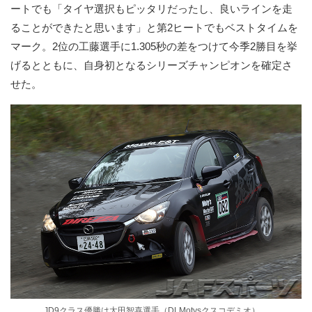
ートでも「タイヤ選択もピッタリだったし、良いラインを走
ることができたと思います」と第2ヒートでもベストタイムを
マーク。2位の工藤選手に1.305秒の差をつけて今季2勝目を挙
げるとともに、自身初となるシリーズチャンピオンを確定さ
せた。
JD9クラス優勝は太田智喜選手（DLMotysクスコデミオ）。