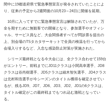
間中に19都道府県で緊急事態宣言が発令されていたことによ
り、従来の予定から2週間後の10月23～24日に開催を延期。
10月に入ってすでに緊急事態宣言は解除されていたが、万
全を期すために無観客での開催となり、参加選手やオフィシ
ャル、サービス員など、大会関係者すべてが問診票を提出の
上、別会場のTSタカタサーキットで全員の検温を行ってから
会場入りするなど、入念な感染防止対策が実施された。
シリーズ最終戦となる今大会には、全クラス合わせて159台
がエントリー。前戦までにJD11クラスは小関高幸選手、JD8
クラスは谷尚樹選手、JD5クラスは細木智矢選手、JD4クラス
は北村和浩選手が今シーズンのタイトル獲得を確定させてい
るが、残るJD9、JD7、JD6、JD3、JD2、JD1の6クラスは、
タイトル確定がこの最終戦までもつれ込む激戦となってい
る。