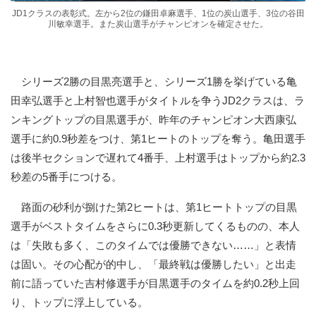
JD1クラスの表彰式。左から2位の鎌田卓麻選手、1位の炭山選手、3位の谷田
川敏幸選手。また炭山選手がチャンピオンを確定させた。
シリーズ2勝の目黒亮選手と、シリーズ1勝を挙げている亀
田幸弘選手と上村智也選手がタイトルを争うJD2クラスは、ラ
ンキングトップの目黒選手が、昨年のチャンピオン大西康弘
選手に約0.9秒差をつけ、第1ヒートのトップを奪う。亀田選手
は後半セクションで遅れて4番手、上村選手はトップから約2.3
秒差の5番手につける。
路面の砂利が捌けた第2ヒートは、第1ヒートトップの目黒
選手がベストタイムをさらに0.3秒更新してくるものの、本人
は「失敗も多く、このタイムでは優勝できない……」と表情
は固い。その心配が的中し、「最終戦は優勝したい」と出走
前に語っていた吉村修選手が目黒選手のタイムを約0.2秒上回
り、トップに浮上している。