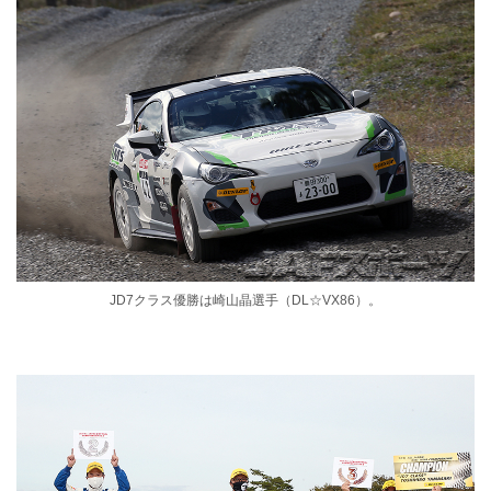
JD7クラス優勝は崎山晶選手（DL☆VX86）。