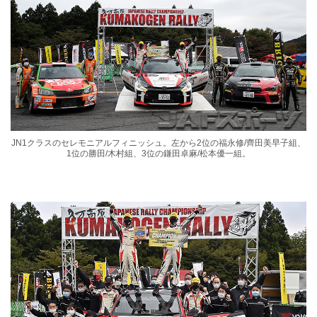
JN1クラスのセレモニアルフィニッシュ。左から2位の福永修/齊田美早子組、
1位の勝田/木村組、3位の鎌田卓麻/松本優一組。