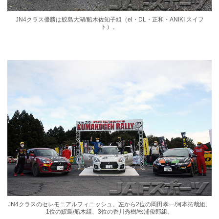
JN4クラス優勝は鮫島大湖/船木佐知子組（el・DL・正和・ANIKI スイフ
ト）。
JN4クラスのセレモニアルフィニッシュ。左から2位の岡田孝一/河本拓哉組、
1位の鮫島/船木組、3位の香川秀樹/松浦俊郎組。