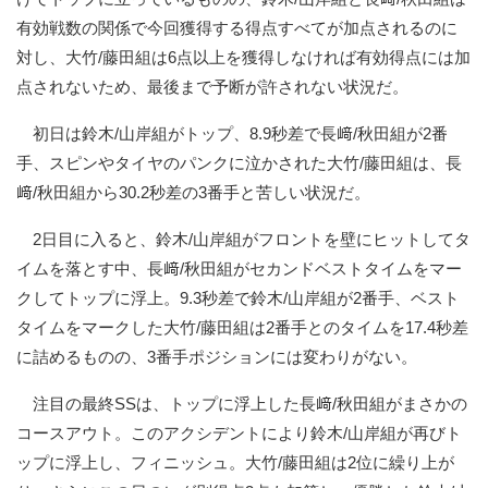
有効戦数の関係で今回獲得する得点すべてが加点されるのに
対し、大竹/藤田組は6点以上を獲得しなければ有効得点には加
点されないため、最後まで予断が許されない状況だ。
初日は鈴木/山岸組がトップ、8.9秒差で長﨑/秋田組が2番
手、スピンやタイヤのパンクに泣かされた大竹/藤田組は、長
﨑/秋田組から30.2秒差の3番手と苦しい状況だ。
2日目に入ると、鈴木/山岸組がフロントを壁にヒットしてタ
イムを落とす中、長﨑/秋田組がセカンドベストタイムをマー
クしてトップに浮上。9.3秒差で鈴木/山岸組が2番手、ベスト
タイムをマークした大竹/藤田組は2番手とのタイムを17.4秒差
に詰めるものの、3番手ポジションには変わりがない。
注目の最終SSは、トップに浮上した長﨑/秋田組がまさかの
コースアウト。このアクシデントにより鈴木/山岸組が再びト
ップに浮上し、フィニッシュ。大竹/藤田組は2位に繰り上が