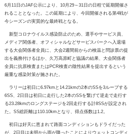
6月11日のJAF公示により、10月29～31日の日程で延期開催さ
れることとなった。この延期により、今回開催される第4戦が
今シーズンの実質的な最終戦となる。
新型コロナウイルス感染防止のため、選手やサービス員、
メディア関係者、オフィシャルなどサービスパークへ入退場
する大会関係者全員に、大会2週間前からの検温と問診票の提
出を義務付けるほか、久万高原町と協議の結果、大会関係者
全員に抗原検査またはPCR検査の陰性結果を提出するという
厳重な感染対策が施された。
ラリーは初日に6.97kmと14.21kmの2本のSSを3ループする
6SS、2日目は初日に走行した2本のSSを繋げて逆走で走行す
る23.28kmのロングステージを2回走行する計8SSが設定され
た。SS総距離は110.10kmとなり、得点係数は1.2。
初日は好天に恵まれて路面コンディションもドライだった
が、2日目は未明から雨が降ったことによりウェットコンディ