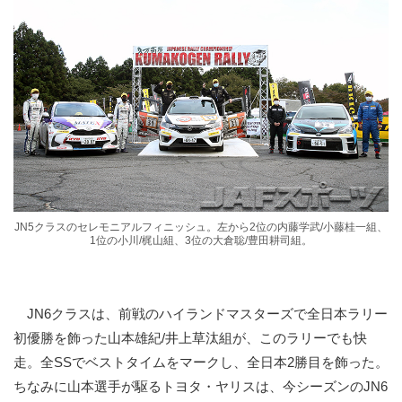
JN5クラスのセレモニアルフィニッシュ。左から2位の内藤学武/小藤桂一組、
1位の小川/梶山組、3位の大倉聡/豊田耕司組。
JN6クラスは、前戦のハイランドマスターズで全日本ラリー
初優勝を飾った山本雄紀/井上草汰組が、このラリーでも快
走。全SSでベストタイムをマークし、全日本2勝目を飾った。
ちなみに山本選手が駆るトヨタ・ヤリスは、今シーズンのJN6