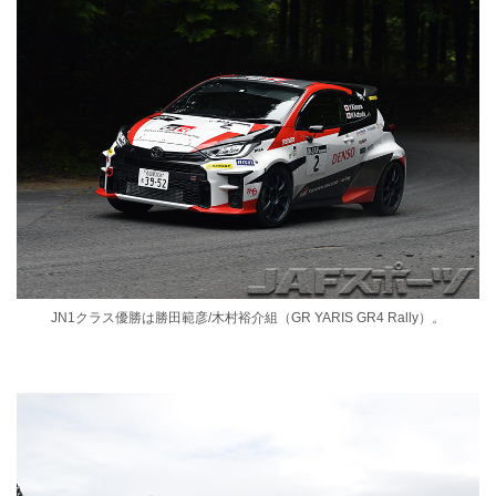
JN1クラス優勝は勝田範彦/木村裕介組（GR YARIS GR4 Rally）。