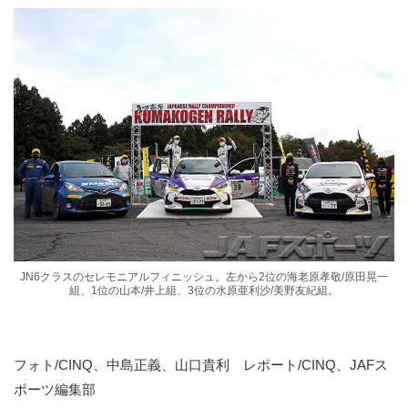
JN6クラスのセレモニアルフィニッシュ。左から2位の海老原孝敬/原田晃一
組、1位の山本/井上組、3位の水原亜利沙/美野友紀組。
フォト/CINQ、中島正義、山口貴利 レポート/CINQ、JAFス
ポーツ編集部