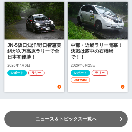
JN-5阪口知洋/野口智恵美
中部・近畿ラリー開幕！
組が久万高原ラリーで全
決戦は霧中の石榑峠
日本初優勝！
で！！
2026年7月6日
2026年6月25日
レポート
ラリー
レポート
ラリー
JAFWIM
ニュース＆トピックス一覧へ