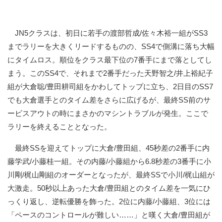
JN5クラスは、初日に若手の渡部哲成/佐々木裕一組がSS3
までラリーを大きくリードするものの、SS4で側溝に落ち大幅
にタイムロス。順位をクラス最下位の7番手にまで落としてし
まう。このSS4で、それまで2番手だった天野智之/井上裕紀子
組が大倉聡/豊田耕司組をかわしてトップに立ち、2日目のSS7
でも大倉選手とのタイム差をさらに広げるが、最終SS前のサ
ービスアウトの時にまさかのマシントラブルが発生。ここで
ラリーを終えることとなった。
最終SSを迎えてトップに大倉/豊田組、45秒差の2番手に内
藤学武/小藤桂一組。その内藤/小藤組から6.8秒差の3番手に小
川剛/梶山剛組のオーダーとなったが、最終SSで小川/梶山組が
大激走。50秒以上あった大倉/豊田組とのタイム差を一気にひ
っくり返し、逆転優勝を飾った。2位に内藤/小藤組、3位には
「ペースのコントロールが難しい……」と嘆く大倉/豊田組が