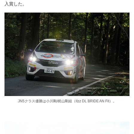
入賞した。
JN5クラス優勝は小川剛/梶山剛組（itzz DL BRIDE AN Fit）。