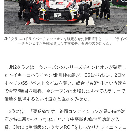
JN1クラスのドライバーチャンピオンを確定させた勝田選手と、コ・ドライバ
ーチャンピオンを確定させた木村選手。有終の美を飾った。
JN2クラスは、今シーズンのシリーズチャンピオンが確定し
たヘイキ・コバライネン/北川紗衣組が、SS1から快走。2日間
すべてのSSでベストタイムを奪い、総合でも8番手という速さ
で今季6勝目を獲得。今シーズンは出場したすべてのラリーで
優勝を獲得するという速さと強さをみせた。
2位には、「要反省です。路面コンディションが悪い時の対
応が特に悪かったですね」という中平勝也/島津雅彦組が入
賞。3位には重量級のレクサスRC Fをしっかりとフィニッシュ