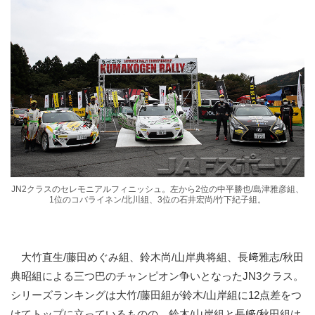
JN2クラスのセレモニアルフィニッシュ。左から2位の中平勝也/島津雅彦組、
1位のコバライネン/北川組、3位の石井宏尚/竹下紀子組。
大竹直生/藤田めぐみ組、鈴木尚/山岸典将組、長﨑雅志/秋田
典昭組による三つ巴のチャンピオン争いとなったJN3クラス。
シリーズランキングは大竹/藤田組が鈴木/山岸組に12点差をつ
けてトップに立っているものの、鈴木/山岸組と長﨑/秋田組は