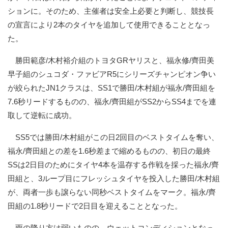
ションに。そのため、主催者は安全上必要と判断し、競技長
の宣言により2本のタイヤを追加して使用できることとなっ
た。
勝田範彦/木村裕介組のトヨタGRヤリスと、福永修/齊田美
早子組のシュコダ・ファビアR5にシリーズチャンピオン争い
が絞られたJN1クラスは、SS1で勝田/木村組が福永/齊田組を
7.6秒リードするものの、福永/齊田組がSS2からSS4までを連
取して逆転に成功。
SS5では勝田/木村組がこの日2回目のベストタイムを奪い、
福永/齊田組との差を1.6秒差まで縮めるものの、初日の最終
SSは2日目のためにタイヤ4本を温存する作戦を採った福永/齊
田組と、3ループ目にフレッシュタイヤを投入した勝田/木村組
が、両者一歩も譲らない同秒ベストタイムをマーク。福永/齊
田組の1.8秒リードで2日目を迎えることとなった。
雨の降り方は弱いものの、ウェットコンディションとなっ