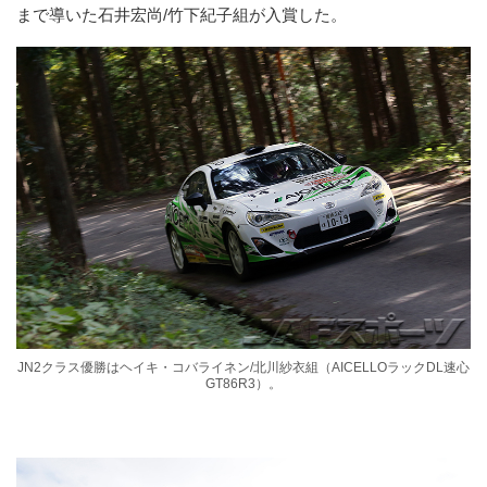
まで導いた石井宏尚/竹下紀子組が入賞した。
JN2クラス優勝はヘイキ・コバライネン/北川紗衣組（AICELLOラックDL速心
GT86R3）。