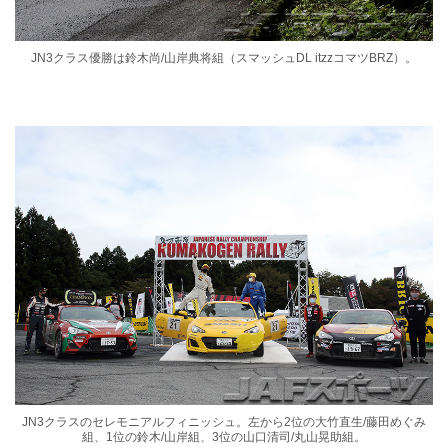
JN3クラス優勝は鈴木尚/山岸典将組（スマッシュDL itzzコマツBRZ）。
JN3クラスのセレモニアルフィニッシュ。左から2位の大竹直生/藤田めぐみ
組、1位の鈴木/山岸組、3位の山口清司/丸山晃助組。