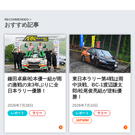
RECOMMENDED >
おすすめ記事
鎌田卓麻/松本優一組が雨
東日本ラリー第4戦は雨
の激戦の末3年ぶりに全
中決戦、BC-1渡辺謙太
日本ラリー優勝！
郎/松尾俊亮組が逆転優
勝！
2026年7月28日
2026年7月10日
レポート
ラリー
レポート
ラリー
JAFWIM