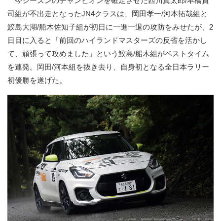
今シーズンのチャンピオンを確定させた西川真太郎/本橋貴
司組が不出走となったJN4クラスは、岡田孝一/河本拓哉組と
鮫島大湖/船木佐知子組が初日に一進一退の攻防をみせたが、2
日目に入ると「前回のハイランドマスターズの反省を活かし
て、頑張って攻めました」という鮫島/船木組がベストタイム
を連発。岡田/河本組を抜き去り、自身初となる全日本ラリー
初優勝を遂げた。