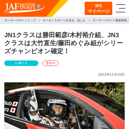
MS
マイページ
モータースポーツトップ
モータースポーツを知る・楽しむ
モータースポーツ最新情報
JN1クラスは勝田範彦/木村裕介組、JN3
クラスは大竹直生/藤田めぐみ組がシリー
ズチャンピオン確定！
レポート
ラリー
2021年11月10日