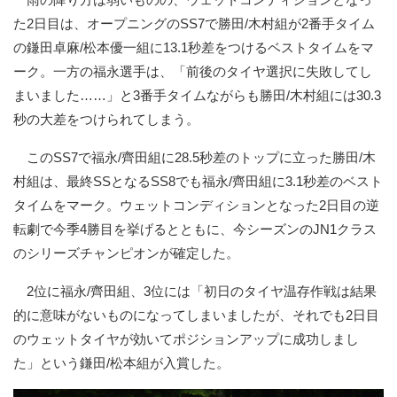
た2日目は、オープニングのSS7で勝田/木村組が2番手タイム
の鎌田卓麻/松本優一組に13.1秒差をつけるベストタイムをマ
ーク。一方の福永選手は、「前後のタイヤ選択に失敗してし
まいました……」と3番手タイムながらも勝田/木村組には30.3
秒の大差をつけられてしまう。
このSS7で福永/齊田組に28.5秒差のトップに立った勝田/木
村組は、最終SSとなるSS8でも福永/齊田組に3.1秒差のベスト
タイムをマーク。ウェットコンディションとなった2日目の逆
転劇で今季4勝目を挙げるとともに、今シーズンのJN1クラス
のシリーズチャンピオンが確定した。
2位に福永/齊田組、3位には「初日のタイヤ温存作戦は結果
的に意味がないものになってしまいましたが、それでも2日目
のウェットタイヤが効いてポジションアップに成功しまし
た」という鎌田/松本組が入賞した。