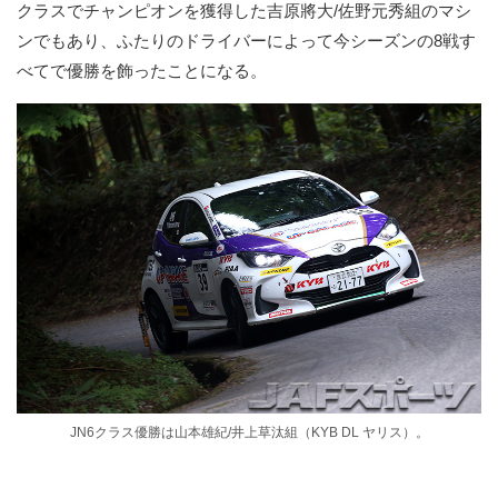
クラスでチャンピオンを獲得した吉原將大/佐野元秀組のマシ
ンでもあり、ふたりのドライバーによって今シーズンの8戦す
べてで優勝を飾ったことになる。
JN6クラス優勝は山本雄紀/井上草汰組（KYB DL ヤリス）。