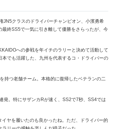
手権JN5クラスのドライバーチャンピオン、小濱勇希
最終SS5で一気に引き離して優勝をさらったが、今
KKAIDOへの参戦を年イチのラリーと決めて活動して
日本でも活躍した、九州を代表するコ・ドライバーの
績を持つ老舗チーム。本格的に復帰したベテランの二
連発。特にサザンカRが速く、SS2で7秒、SS4では
タイヤを履いたのも良かったね。ただ、ドライバー的
クラリーの感触を楽しんだ様子だった。