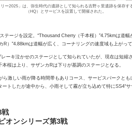
テンラリー2025」は、弥生時代の遺跡として知られる吉野ヶ里遺跡を保
（HQ）とサービスを設置して開催された。
ジを設定。“Thousand Cherry（千本桜）”4.75k
（サザンカR）”4.88kmは道幅が広く、コーナリングの速度域も上
レーキ泣かせのステージとして知られていたが、現在は短縮
千本桜は上り、サザンカRは下りが基調のステージとなる。
がら激しい雨が降る時間帯もありコース、サービスパークともに
ートしたが途中から、小雨そして霧が立ち込めて特にSS4“サザ
3戦
ャンピオンシリーズ第3戦