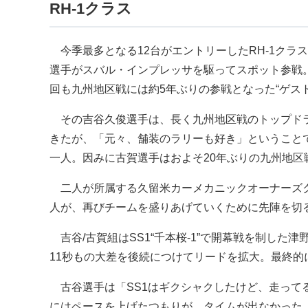
RH-1クラス
今季最多となる12台がエントリーしたRH-1クラス
選手がスバル・インプレッサを駆ってスポット参戦
回も九州地区戦には約5年ぶりの参戦となった“ゲス
その吉谷久俊選手は、長く九州地区戦のトップドライバ
きたが、「元々、舗装のラリーも好き」ということ
一人。因みに古賀選手はおよそ20年ぶりの九州地区
二人が所属する久留米カーメカニックオーナーズク
人が、再びチームを盛りあげていくために先陣を切
吉谷/古賀組はSS1“千本桜-1”で開幕戦を制した津
11秒もの大差を後続につけてリードを拡大。最終的に
古谷選手は「SS1はギクシャクしたけど、走って
にはペースを上げたつもりが、タイムが出なかった