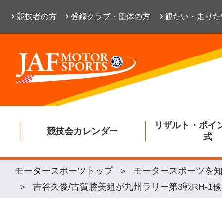
競技者の方
登録クラブ・団体の方
観たい・走りた
リザルト・ポイ
競技会カレンダー
式
モータースポーツトップ
モータースポーツを
吉谷久俊/古賀勝美組が九州ラリー第3戦RH-1