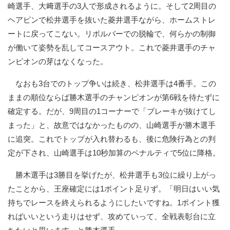
崎選手、大﨑選手の3人で形成されるように。そして2周目の
ヘアピンで松井選手を抜いた菱井選手ながら、ホームストレ
ートに戻ってこない。リボルバーでの脱輪で、何らかの制御
が働いて姿勢を乱してコースアウト。これで菱井選手のチャ
ンピオンの芽はなくなった。
なおも3台でのトップ争いは続き、松井選手は4番手。この
ままの順位ならば勝木選手のチャンピオンが第6戦を待たずに
確定する。だが、9周目の1コーナーで「ブレーキが抜けてし
まった」と、故意ではなかったものの、山崎選手が勝木選手
に追突。これでトップが入れ替わるも、後に危険行為との判
定が下され、山崎選手は10秒加算のペナルティで5位に降格。
勝木選手は3勝目を挙げたが、松井選手も3位に繰り上がっ
たことから、王座確定には1ポイント足りず。「明日はいい気
持ちでレースを終えられるようにしたいですね。1ポイント獲
ればいいという走りはせず、攻めていって、全戦表彰台に立