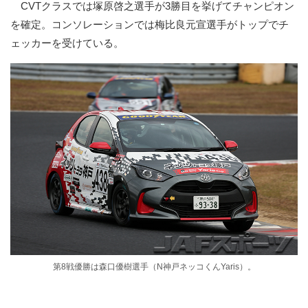
CVTクラスでは塚原啓之選手が3勝目を挙げてチャンピオン
を確定。コンソレーションでは梅比良元宣選手がトップでチ
ェッカーを受けている。
第8戦優勝は森口優樹選手（N神戸ネッコくんYaris）。