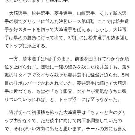
ちたいと思います」と勝木選手。
大﨑選手、松井選手、菱井選手、山崎選手、そして勝木選
手の順でグリッドに並んだ決勝レース第6戦。ここでは松井選
手が好スタートを切って大﨑選手を従える。しかし、大﨑選
手は早めの勝負に討って出て、3周目には松井選手を抜き返し
てトップに浮上する。
一方、勝木選手は5番手のまま。前後を囲まれてなかなか順
位を上げられず。逆転に一縷の望みを残した松井選手も、第5
戦のリタイアでタイヤを残せた菱井選手に猛然と迫られ、5周
目のリボルバーでかわされていた。菱井選手は続けて大﨑選
手に近づくも、もはや「もう限界、タイヤが元気なうちに張
りついていられれば」と、トップ浮上には至らなかった。
逃げ切って初優勝を飾った大﨑選手は「ちょっと左のグリ
ップ力がなくて、ただ後半に向けて内圧を調整していたの
で、それがいい方向に出たと思います。チームの方にも喜ん