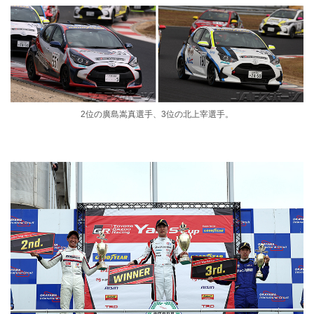
2位の廣島嵩真選手、3位の北上宰選手。