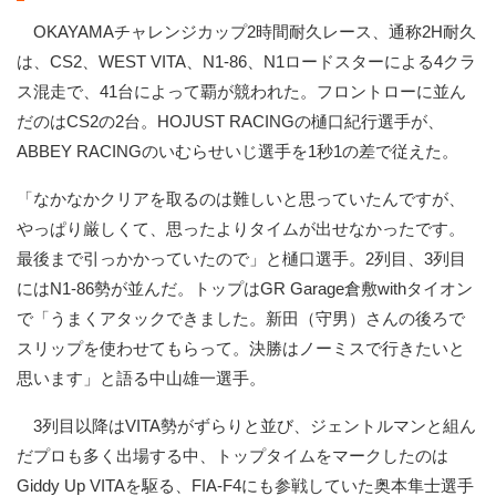
OKAYAMAチャレンジカップ2時間耐久レース、通称2H耐久
は、CS2、WEST VITA、N1-86、N1ロードスターによる4クラ
ス混走で、41台によって覇が競われた。フロントローに並ん
だのはCS2の2台。HOJUST RACINGの樋口紀行選手が、
ABBEY RACINGのいむらせいじ選手を1秒1の差で従えた。
「なかなかクリアを取るのは難しいと思っていたんですが、
やっぱり厳しくて、思ったよりタイムが出せなかったです。
最後まで引っかかっていたので」と樋口選手。2列目、3列目
にはN1-86勢が並んだ。トップはGR Garage倉敷withタイオン
で「うまくアタックできました。新田（守男）さんの後ろで
スリップを使わせてもらって。決勝はノーミスで行きたいと
思います」と語る中山雄一選手。
3列目以降はVITA勢がずらりと並び、ジェントルマンと組ん
だプロも多く出場する中、トップタイムをマークしたのは
Giddy Up VITAを駆る、FIA-F4にも参戦していた奥本隼士選手