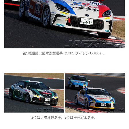
第5戦優勝は勝木崇文選手（Star5 ダイシン GR86）。
2位は大﨑達也選手、3位は松井宏太選手。