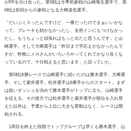
がPPを分け合った。第5戦は今季初参戦の山崎竜生選手で、第
6戦は前回からの参戦となる大﨑達也選手。
「だいぶミスったんですけど、一番だったのでまぁいいかな
って。ブレーキも効かなかったし、全然インにもつけなかっ
たし。もうちょっと頑張ればもっと出たと思うんです」と山
崎選手。そして大﨑選手は「昨日まで手応えがなかったんで
すが、昨晩にメカさんがいろいろやってくれてかなり良くな
っているので、十分戦えると思います」と語っていた。
第5戦決勝レースで山崎選手に続いたのは勝木選手、大﨑選
手、そして菱井選手。松井選手は6番手からのスタート。まず
は鋭いダッシュを決めて勝木選手がトップに立ち、山崎選手
を従える。その後方では松井選手と菱井選手が順位を入れ替
えた以外は、予選から上位に大きな変動はなく、レースは開
始される。
1周目を終えた段階でトップグループは早くも勝木選手、山