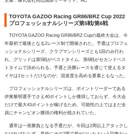
主催：株式会社岡山国際サーキット、AC
TOYOTA GAZOO Racing GR86/BRZ Cup 2022
プロフェッショナルシリーズ第5戦/第6戦
TOYOTA GAZOO Racing GR86/BRZ Cupの最終大会は、今
年最初で最後となる2レース制で開催された。予選はプロフェ
ッショナルシリーズ、クラブマンシリーズとも1回のみ行わ
れ、グリッドは第5戦がベストタイム、第6戦がセカンドベス
トタイムで決められる。予選と決勝レースを通じて使えるタ
イヤは1セットだけなのが、混迷度を高める要素ともなった。
プロフェッショナルシリーズは、ポイントリーダーである
伊東黎明選手でさえ40ポイントしか獲得しておらず、今大会
だけで最大43ポイントが稼げるため、可能性の上ではまだ全
員にチャンピオン獲得の権利が残されていた。
通常は一発勝負となる予選だが、今回は2周以上アタックし
なければならず、意外にその2周で差がついたという印象だっ