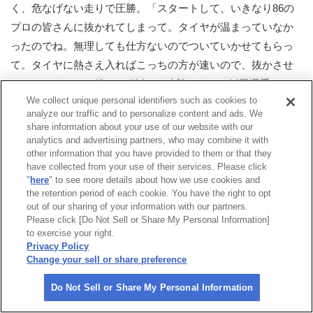
く、危なげない走りで圧勝。「スタートして、いきなり86の
プロの皆さんに抜かれてしまって。タイヤが温まっていなか
ったのでね。無理しても仕方ないのでついていかせてもらっ
て。タイヤに熱さえ入ればこっちの方が速いので、抜かさせ
てもらいました。僕は2H耐久、3連勝です」と飯田選手。
We collect unique personal identifiers such as cookies to
一方、いむら選手は「飯田さんがいいペースだったし、SC
analyze our traffic and to personalize content and ads. We
share information about your use of our website with our
も入ったので、ちょっと周回伸ばしてもらって。僕は真ん中
analytics and advertising partners, who may combine it with
のつなぎだったんですが、早い段階でライバルが離れてくれ
other information that you have provided to them or that they
have collected from your use of their services. Please click
たので、楽に走れましたよ」とレースをエンジョイしていた
"
here
" to see more details about how we use cookies and
様子。
the retention period of each cookie. You have the right to opt
out of our sharing of your information with our partners.
N1-86の序盤はGR Garage倉敷withタイオンの中山選手、リ
Please click [Do Not Sell or Share My Personal Information]
to exercise your right.
キモリオイル86の阪口良平選手、GR Garage倉敷with明建の新
Privacy Policy
田守男選手がプロ同士で競い、その後方にHTP.Maple86の中村
Change your sell or share preference
賢明選手が続く展開だった。
Do Not Sell or Share My Personal Information
ドライバー交代後は、リキモリオイル86の佐藤俊介選手と