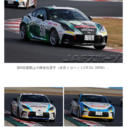
第6戦優勝は大﨑達也選手（奈良トヨペットCR DL GR86）。