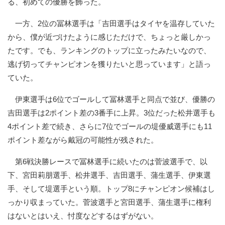
る、初めての優勝を飾った。
一方、2位の冨林選手は「吉田選手はタイヤを温存していた
から、僕が近づけたように感じただけで、ちょっと厳しかっ
たです。でも、ランキングのトップに立ったみたいなので、
逃げ切ってチャンピオンを獲りたいと思っています」と語っ
ていた。
伊東選手は6位でゴールして冨林選手と同点で並び、優勝の
吉田選手は2ポイント差の3番手に上昇。3位だった松井選手も
4ポイント差で続き、さらに7位でゴールの堤優威選手にも11
ポイント差ながら戴冠の可能性が残された。
第6戦決勝レースで冨林選手に続いたのは菅波選手で、以
下、宮田莉朋選手、松井選手、吉田選手、蒲生選手、伊東選
手、そして堤選手という順。トップ8にチャンピオン候補はし
っかり収まっていた。菅波選手と宮田選手、蒲生選手に権利
はないとはいえ、忖度などするはずがない。