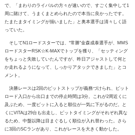
で、「まわりのライバルの方々が速いので、すごく集中して1
周に賭けて、うまくまとめられたので本当に良かったです。
たまたまタイミングが揃いました」と奥本選手は清々しく語
っていた。
そしてN1ロードスターでは、“常勝”金森成泰選手が、MMS
ロードスターRSK☆K-MAXでトップを獲り、「セッティング
をちょっと失敗していたんですが、昨日アジャストして何と
か走れるようになって、しっかりアタックできました」とコ
メント。
決勝レースは2回のピットストップが義務づけられ、ピット
ロード入口から出口までの停止時間は3分。これが2周近くに
及ぶため、一度ピットに入ると順位が一気に下がるのだ。と
くにVITAは29台も出走し、ピットタイミングがそれぞれ異な
るため、中盤以降は目まぐるしく順位が入れ替わった。さら
に3回のSCランがあり、これがレースを大きく動かした。