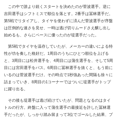
この中で誰より鋭くスタートを決めたのが菅波選手。逆に
吉田選手はシフトミスで順位を落とす。2番手は冨林選手だ。
第5戦でリタイアし、タイヤを使わずに済んだ菅波選手が序盤
は圧倒的な速さを見せ、一時は逃げ切りムードさえ醸し出し
始めるも、さらにペースに優ったのが堤選手だった。
第5戦でタイヤを温存していたが、メーカーの違いによる特
性が功を奏した格好だ。1周目のうちにひとつ順位を上げる
と、3周目には松井選手を、4周目には蒲生選手を、そして5周
目には宮田選手をパス。6周目に冨林選手を抜くと、もう前に
いるのは菅波選手だけ。その時点で1秒強あった間隔も徐々に
詰まっていき、8周目の1コーナーではついに堤選手がトップ
に躍り出る。
その後も堤選手は逃げ続けていたが、問題となるのはタイ
トルの行方。終盤に入って蒲生選手の最接近を許した冨林選
手だったが、しっかり踏み留まって3位でゴールした結果、プ