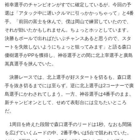
裕幸選手のチャンピオンがすでに確定しているが、今回の予
選は「アタック中に遅いクルマに引っかかっちゃって」と4番
手。「前回の富士を休んで、僕は岡山で練習していたので、
それが効いたかもしれません。ちょっとホッとしています。
決勝もポールで出ればだいぶチャンスあると思うので、スタ
ートを失敗しないようにちょっと狙ってみます」と語る森口
優樹選手がPPを獲得し、神谷選手との間に北上宰選手と廣島
嵩真選手を挟んでいた。
決勝レースでは、北上選手が好スタートを切るも、森口選
手を抜き切るまでには至らず。逆に北上選手は2コーナーで廣
島選手にかわされてしまう。一方、神谷選手は4番手のまま。
新チャンピオンとして、せめて表彰台には立ちたいところ
だ。
1周目を終えた段階で森口選手のリードは1秒。なおも間隔
を広げていくムードの中、2番手争いは5台で競われていた。