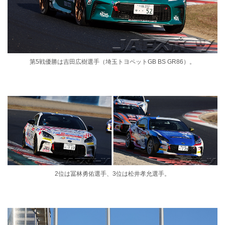
第5戦優勝は吉田広樹選手（埼玉トヨペットGB BS GR86）。
2位は冨林勇佑選手、3位は松井孝允選手。