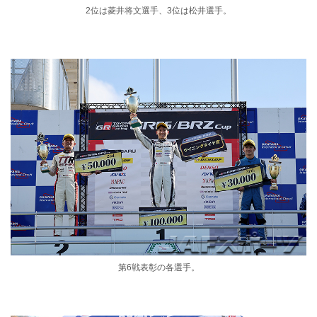
2位は菱井将文選手、3位は松井選手。
第6戦表彰の各選手。