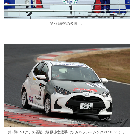
第8戦表彰の各選手。
第8戦CVTクラス優勝は塚原啓之選手（ツカハラレーシングYarisCVT）。