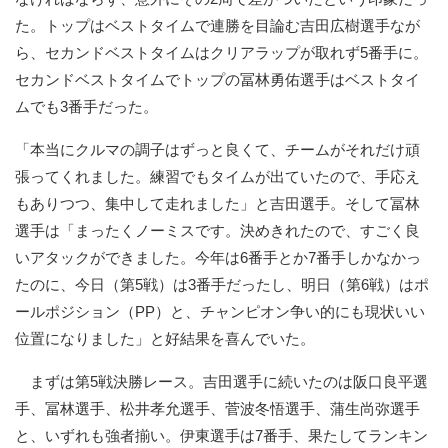
た。トップはベストタイムで連勝を目論む吉田広樹選手なが
ら、セカンドベストタイムはクリアラップが取れず5番手に。
セカンドベストタイムでトップの冨林勇佑選手はベストタイ
ムでも3番手だった。
「本当にクルマの調子はずっと良くて、チームがそれだけ頑
張ってくれました。練習でもタイムが出ていたので、手応え
もありつつ、集中して走れました」と吉田選手。そして冨林
選手は「まったくノーミスです。決めきれたので、すごく良
いアタックができました。今年は6番手とか7番手しかなかっ
たのに、今日（第5戦）は3番手だったし、明日（第6戦）はポ
ールポジション（PP）と、チャンピオン争い的にも現状いい
位置になりました」と好結果を喜んでいた。
まずは第5戦決勝レース。吉田選手に続いたのは阪口良平選
手、冨林選手、松井孝允選手、菅波冬悟選手、蒲生尚弥選手
と、いずれも強者揃い。伊東選手は7番手、果たしてランキン