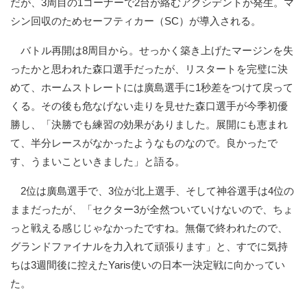
だが、3周目の1コーナーで2台が絡むアクシデントが発生。マ
シン回収のためセーフティカー（SC）が導入される。
バトル再開は8周目から。せっかく築き上げたマージンを失
ったかと思われた森口選手だったが、リスタートを完璧に決
めて、ホームストレートには廣島選手に1秒差をつけて戻って
くる。その後も危なげない走りを見せた森口選手が今季初優
勝し、「決勝でも練習の効果がありました。展開にも恵まれ
て、半分レースがなかったようなものなので。良かったで
す、うまいこといきました」と語る。
2位は廣島選手で、3位が北上選手、そして神谷選手は4位の
ままだったが、「セクター3が全然ついていけないので、ちょ
っと戦える感じじゃなかったですね。無傷で終われたので、
グランドファイナルを力入れて頑張ります」と、すでに気持
ちは3週間後に控えたYaris使いの日本一決定戦に向かってい
た。