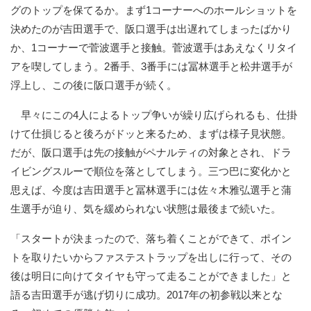
グのトップを保てるか。まず1コーナーへのホールショットを
決めたのが吉田選手で、阪口選手は出遅れてしまったばかり
か、1コーナーで菅波選手と接触。菅波選手はあえなくリタイ
アを喫してしまう。2番手、3番手には冨林選手と松井選手が
浮上し、この後に阪口選手が続く。
早々にこの4人によるトップ争いが繰り広げられるも、仕掛
けて仕損じると後ろがドッと来るため、まずは様子見状態。
だが、阪口選手は先の接触がペナルティの対象とされ、ドラ
イビングスルーで順位を落としてしまう。三つ巴に変化かと
思えば、今度は吉田選手と冨林選手には佐々木雅弘選手と蒲
生選手が迫り、気を緩められない状態は最後まで続いた。
「スタートが決まったので、落ち着くことができて、ポイン
トを取りたいからファステストラップを出しに行って、その
後は明日に向けてタイヤも守って走ることができました」と
語る吉田選手が逃げ切りに成功。2017年の初参戦以来とな