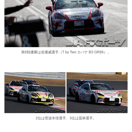
第6戦優勝は堤優威選手（T by Two カバナ BS GR86）。
2位は菅波冬悟選手、3位は冨林選手。